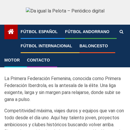
Saltar
al
contenido
FÚTBOL ESPAÑOL
FÚTBOL ANDORRANO
Portada
»
Fútbol femenino
»
Primera Federación Iberdrola
FÚTBOL INTERNACIONAL
BALONCESTO
Primera Federación
MOTOR
CONTACTO
Iberdrola
La Primera Federación Femenina, conocida como Primera
Federación Iberdrola, es la antesala de la élite. Una liga
exigente, larga y sin margen para relajarse, donde subir se
gana a pulso.
Competitividad máxima, viajes duros y equipos que van con
todo desde el día uno. Aquí hay talento joven, proyectos
ambiciosos y clubes históricos buscando volver arriba.