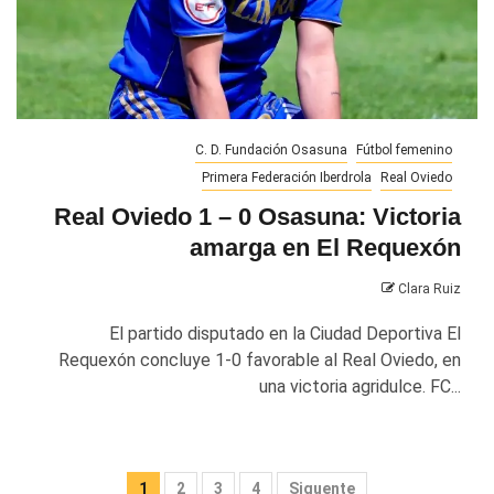
C. D. Fundación Osasuna
Fútbol femenino
Primera Federación Iberdrola
Real Oviedo
Real Oviedo 1 – 0 Osasuna: Victoria
amarga en El Requexón
Clara Ruiz
El partido disputado en la Ciudad Deportiva El
Requexón concluye 1-0 favorable al Real Oviedo, en
una victoria agridulce. FC...
Paginación
1
2
3
4
Siguente