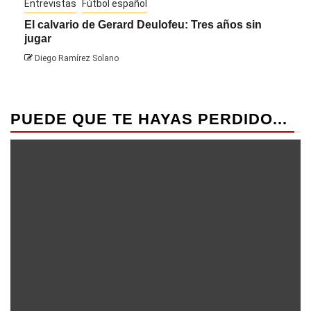
Entrevistas
Fútbol español
Entre
El calvario de Gerard Deulofeu: Tres años sin
Javi
jugar
Die
Diego Ramírez Solano
PUEDE QUE TE HAYAS PERDIDO...