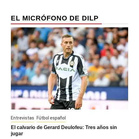
EL MICRÓFONO DE DILP
Entrevistas
Fútbol español
Entre
El calvario de Gerard Deulofeu: Tres años sin
Javi
jugar
Die