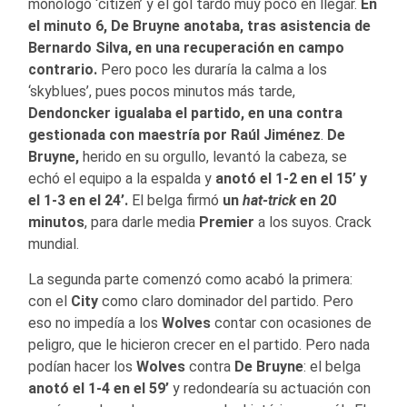
monólogo ‘citizen’ y el gol tardó muy poco en llegar.
En
el minuto 6, De Bruyne anotaba, tras asistencia de
Bernardo Silva, en una recuperación en campo
contrario.
Pero poco les duraría la calma a los
‘skyblues’, pues pocos minutos más tarde,
Dendoncker igualaba el partido, en una contra
gestionada con maestría por Raúl Jiménez
.
De
Bruyne,
herido en su orgullo, levantó la cabeza, se
echó el equipo a la espalda y
anotó el 1-2
en el 15’ y
el 1-3 en el 24’.
El belga firmó
un
hat-trick
en 20
minutos
, para darle media
Premier
a los suyos. Crack
mundial.
La segunda parte comenzó como acabó la primera:
con el
City
como claro dominador del partido. Pero
eso no impedía a los
Wolves
contar con ocasiones de
peligro, que le hicieron crecer en el partido. Pero nada
podían hacer los
Wolves
contra
De Bruyne
: el belga
anotó el 1-4 en el 59’
y redondearía su actuación con