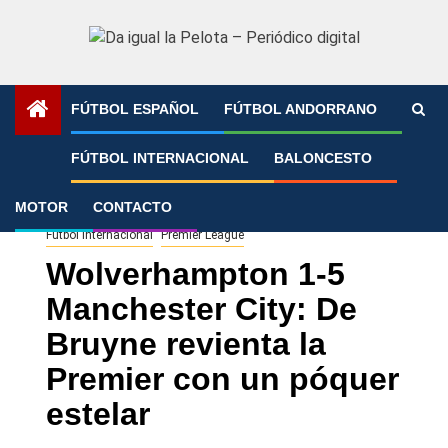
Saltar
al
contenido
FÚTBOL ESPAÑOL
FÚTBOL ANDORRANO
Portada
»
Wolverhampton 1-5 Manchester City: De Bruyne
FÚTBOL INTERNACIONAL
BALONCESTO
revienta la Premier con un póquer estelar
MOTOR
CONTACTO
Fútbol Internacional
Premier League
Wolverhampton 1-5
Manchester City: De
Bruyne revienta la
Premier con un póquer
estelar