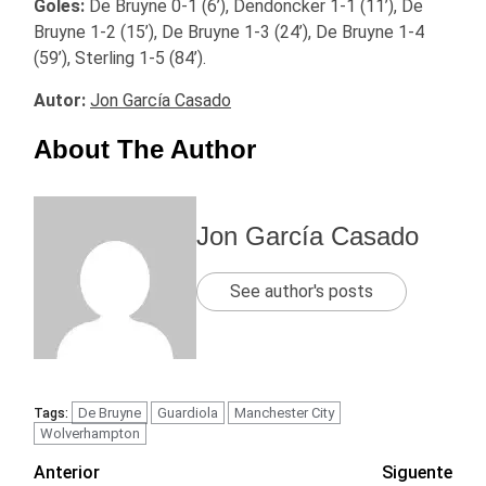
Goles:
De Bruyne 0-1 (6’), Dendoncker 1-1 (11’), De
Bruyne 1-2 (15’), De Bruyne 1-3 (24’), De Bruyne 1-4
(59’), Sterling 1-5 (84’).
Autor:
Jon García Casado
About The Author
Jon García Casado
See author's posts
De Bruyne
Guardiola
Manchester City
Tags:
Wolverhampton
Navegación
Anterior
Siguente