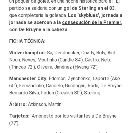
un póquer de goles, en una noche histórica para él. El
partido se saldaría con un
gol de Sterling en el 83
’,
que completaría la goleada.
Los ‘skyblues’,
jornada a
jornada se acercan a la
consecución de la Premier
,
con De Bruyne a la cabeza.
FICHA TÉCNICA:
Wolverhampton:
Sá; Dendoncker, Coady, Boly; Aint
Nouri, Neves, Moutinho (Cundle 84’), Castro; Neto
(Trincao 72’), Oliveira; Jiménez (Hwang 72’).
Manchester City:
Ederson; Zynchenko, Laporte (Aké
60’), Fernandinho, Cancelo; Gündogan, Rodri, De Bruyne;
Bernardo Silva, Foden (Grealish 80’), Sterling.
Árbitro:
Atkinson, Martin.
Tarjetas:
Amonestó por los visitantes a De Bruyne
(77’).