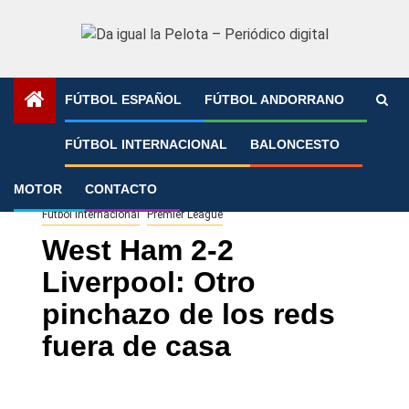
Saltar
al
contenido
FÚTBOL ESPAÑOL
FÚTBOL ANDORRANO
Portada
»
West Ham 2-2 Liverpool: Otro pinchazo de los
FÚTBOL INTERNACIONAL
BALONCESTO
reds fuera de casa
MOTOR
CONTACTO
Fútbol Internacional
Premier League
West Ham 2-2
Liverpool: Otro
pinchazo de los reds
fuera de casa