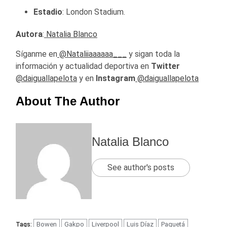
Estadio
: London Stadium.
Autora
:
Natalia Blanco
Síganme en
@Nataliiaaaaaa___
y sigan toda la
información y actualidad deportiva en
Twitter
@daiguallapelota
y en
Instagram
@daiguallapelota
About The Author
Natalia Blanco
See author's posts
Bowen
Gakpo
Liverpool
Luis Díaz
Paquetá
Tags: