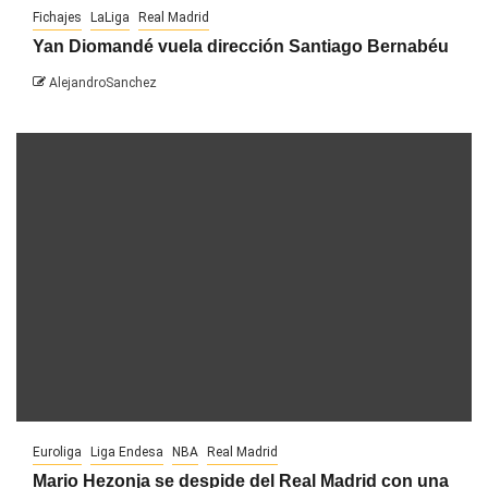
Fichajes
LaLiga
Real Madrid
Yan Diomandé vuela dirección Santiago Bernabéu
AlejandroSanchez
Euroliga
Liga Endesa
NBA
Real Madrid
Mario Hezonja se despide del Real Madrid con una