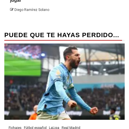
jugar
Die
Diego Ramírez Solano
PUEDE QUE TE HAYAS PERDIDO...
Fichajes
Fútbol español
LaLiga
Real Madrid