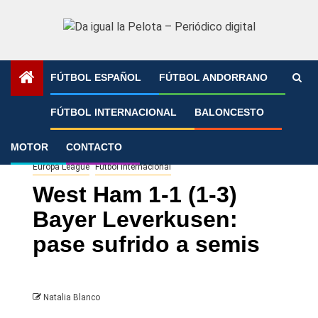
Saltar
al
contenido
FÚTBOL ESPAÑOL
FÚTBOL ANDORRANO
Portada
»
West Ham 1-1 (1-3) Bayer Leverkusen: pase
FÚTBOL INTERNACIONAL
BALONCESTO
sufrido a semis
MOTOR
CONTACTO
Europa League
Fútbol Internacional
West Ham 1-1 (1-3)
Bayer Leverkusen:
pase sufrido a semis
Natalia Blanco