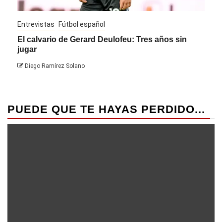
Entrevistas
Fútbol español
Entre
El calvario de Gerard Deulofeu: Tres años sin
Javi
jugar
Die
Diego Ramírez Solano
PUEDE QUE TE HAYAS PERDIDO...