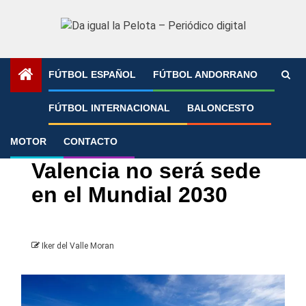
Saltar
al
contenido
FÚTBOL ESPAÑOL
FÚTBOL ANDORRANO
Portada
»
Valencia no será sede en el Mundial 2030
FÚTBOL INTERNACIONAL
BALONCESTO
MOTOR
CONTACTO
Fútbol Internacional
Mundial
Valencia CF
Valencia no será sede
en el Mundial 2030
Iker del Valle Moran