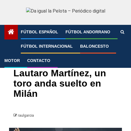
Saltar
al
contenido
FÚTBOL ESPAÑOL
FÚTBOL ANDORRANO
Portada
»
Lautaro Martínez, un toro anda suelto en Milán
FÚTBOL INTERNACIONAL
BALONCESTO
MOTOR
CONTACTO
Fútbol Internacional
Serie A
Lautaro Martínez, un
toro anda suelto en
Milán
raulgarcia