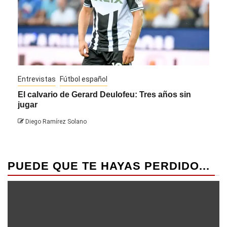
Entrevistas
Fútbol español
Entre
El calvario de Gerard Deulofeu: Tres años sin
Javi
jugar
Die
Diego Ramírez Solano
PUEDE QUE TE HAYAS PERDIDO...