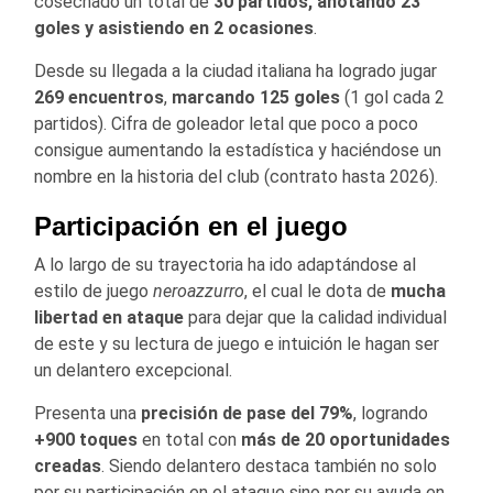
cosechado un total de
30 partidos, anotando 23
goles y asistiendo en 2 ocasiones
.
Desde su llegada a la ciudad italiana ha logrado jugar
269 encuentros
,
marcando 125 goles
(1 gol cada 2
partidos). Cifra de goleador letal que poco a poco
consigue aumentando la estadística y haciéndose un
nombre en la historia del club (contrato hasta 2026).
Participación en el juego
A lo largo de su trayectoria ha ido adaptándose al
estilo de juego
neroazzurro
, el cual le dota de
mucha
libertad en ataque
para dejar que la calidad individual
de este y su lectura de juego e intuición le hagan ser
un delantero excepcional.
Presenta una
precisión de pase del 79%
, logrando
+900 toques
en total con
más de
20 oportunidades
creadas
. Siendo delantero destaca también no solo
por su participación en el ataque sino por su ayuda en