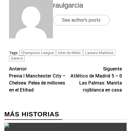
raulgarcia
See author's posts
Champions League
Inter de Milán
Lautaro Martínez
Tags:
Serie A
Navegación
Anterior
Siguente
Previa I Manchester City –
Atlético de Madrid 5 – 0
de
Chelsea: Pelea de millones
Las Palmas: Manita
entradas
en el Etihad
rojiblanca en casa
MÁS HISTORIAS