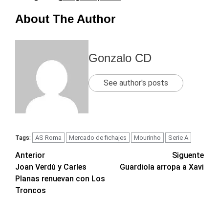
About The Author
Gonzalo CD
See author's posts
AS Roma
Mercado de fichajes
Mourinho
Serie A
Tags:
Navegación
Anterior
Siguente
Joan Verdú y Carles
Guardiola arropa a Xavi
de
Planas renuevan con Los
entradas
Troncos