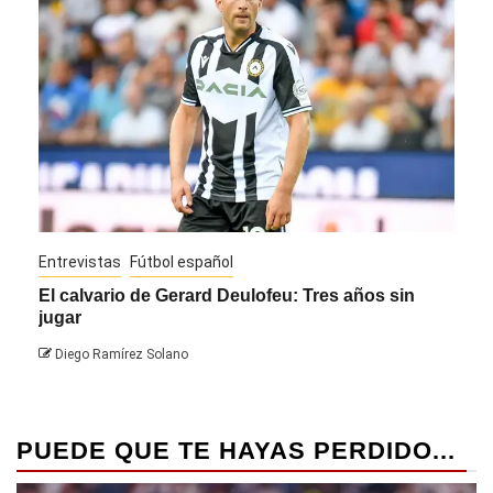
Entrevistas
Fútbol español
Entre
El calvario de Gerard Deulofeu: Tres años sin
Javi
jugar
Die
Diego Ramírez Solano
PUEDE QUE TE HAYAS PERDIDO...