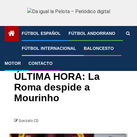
Saltar
al
contenido
FÚTBOL ESPAÑOL
FÚTBOL ANDORRANO
Portada
»
ÚLTIMA HORA: La Roma despide a Mourinho
FÚTBOL INTERNACIONAL
BALONCESTO
MOTOR
CONTACTO
Fútbol Internacional
Serie A
ÚLTIMA HORA: La
Roma despide a
Mourinho
Gonzalo CD