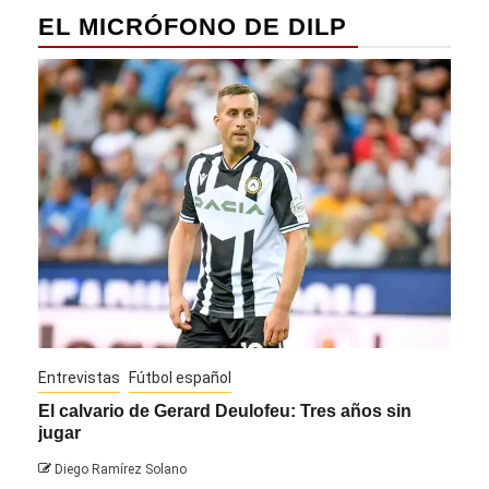
EL MICRÓFONO DE DILP
Entrevistas
Fútbol español
Entre
El calvario de Gerard Deulofeu: Tres años sin
Javi
jugar
Die
Diego Ramírez Solano