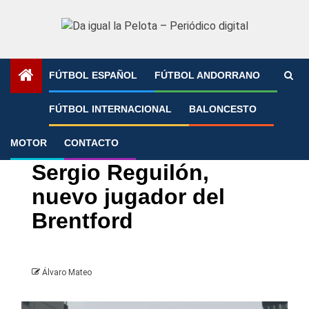
Saltar
al
contenido
FÚTBOL ESPAÑOL
FÚTBOL ANDORRANO
Portada
»
Sergio Reguilón, nuevo jugador del Brentford
FÚTBOL INTERNACIONAL
BALONCESTO
MOTOR
CONTACTO
Fichajes
Fútbol Internacional
Premier League
Sergio Reguilón,
nuevo jugador del
Brentford
Álvaro Mateo