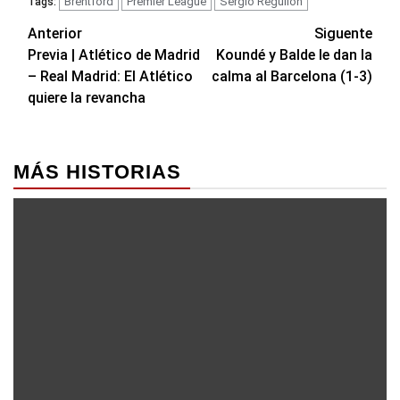
Brentford
Premier League
Sergio Reguilón
Tags:
Navegación
Anterior
Siguente
Previa | Atlético de Madrid
Koundé y Balde le dan la
de
– Real Madrid: El Atlético
calma al Barcelona (1-3)
entradas
quiere la revancha
MÁS HISTORIAS