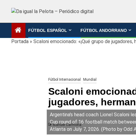
Saltar
al
contenido
FÚTBOL ESPAÑOL
FÚTBOL ANDORRANO
Portada
»
Scaloni emocionado: «¡Qué grupo de jugadores,
Fútbol Internacional
Mundial
Scaloni emocionad
jugadores, herman
Argentina's head coach Lionel Scaloni le
Cup round of 16 football match between
Manuel Carmona
Atlanta on July 7, 2026. (Photo by Odd