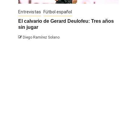
Entrevistas
Fútbol español
Entrevis
El calvario de Gerard Deulofeu: Tres años
Javi Na
sin jugar
Diego 
Diego Ramírez Solano