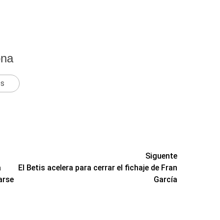
ona
ts
Siguente
a
El Betis acelera para cerrar el fichaje de Fran
arse
García