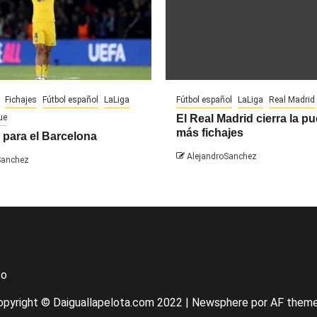
Fichajes
Fútbol español
LaLiga
Fútbol español
LaLiga
Real Madrid
ue
El Real Madrid cierra la pu
más fichajes
 para el Barcelona
AlejandroSanchez
Sanchez
to
opyright © Daiguallapelota.com 2022
|
Newsphere
por AF theme