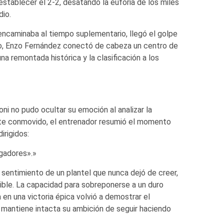
 establecer el 2-2, desatando la euforia de los miles
dio.
ncaminaba al tiempo suplementario, llegó el golpe
nto, Enzo Fernández conectó de cabeza un centro de
a remontada histórica y la clasificación a los
oni no pudo ocultar su emoción al analizar la
ente conmovido, el entrenador resumió el momento
irigidos:
gadores».»
l sentimiento de un plantel que nunca dejó de creer,
sible. La capacidad para sobreponerse a un duro
 en una victoria épica volvió a demostrar el
 mantiene intacta su ambición de seguir haciendo