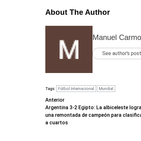
About The Author
Manuel Carm
See author's pos
Fútbol Internacional
Mundial
Tags:
Navegación
Anterior
Argentina 3-2 Egipto: La albiceleste logr
de
una remontada de campeón para clasific
entradas
a cuartos