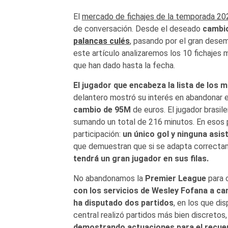
El
mercado de fichajes de la temporada 2
de conversación. Desde el deseado
cambio
palancas culés
, pasando por el gran dese
este artículo analizaremos los 10 fichajes
que han dado hasta la fecha.
El jugador que encabeza la lista de los 
delantero mostró su interés en abandonar 
cambio de 95M
de euros. El jugador brasil
sumando un total de 216 minutos. En esos pa
participación:
un único gol y ninguna asis
que demuestran que si se adapta correctam
tendrá un gran jugador en sus filas.
No abandonamos la
Premier League
para c
con los servicios de Wesley Fofana a c
ha disputado dos partidos
, en los que di
central realizó partidos más bien discretos,
demostrando actuaciones para el recue