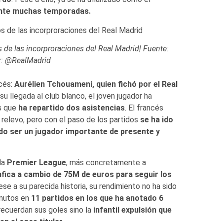
rante muchas temporadas.
 de las incorproraciones del Real Madrid| Fuente:
r: @RealMadrid
ncés:
Aurélien Tchouameni, quien fichó por el Real
u llegada al club blanco, el joven jugador ha
s que
ha repartido dos asistencias
. El francés
elevo, pero con el paso de los partidos
se ha ido
do ser un jugador importante de presente y
 la
Premier League
, más concretamente a
fica a cambio de 75M de euros para seguir los
se a su parecida historia, su rendimiento no ha sido
minutos en
11 partidos en los que ha anotado 6
recuerdan sus goles sino la
infantil expulsión que