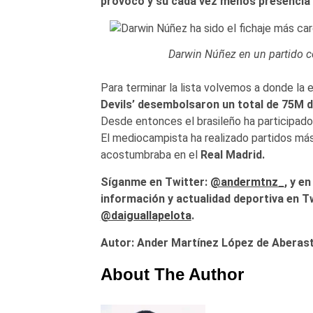
provocó y su cada vez menos presencia e
Darwin Núñez en un partido co
Para terminar la lista volvemos a donde l
Devils’ desembolsaron un total de 75M 
Desde entonces el brasileño ha participado
El mediocampista ha realizado partidos más
acostumbraba en el
Real Madrid.
Síganme en Twitter:
@andermtnz_
, y e
información y actualidad deportiva en T
@daiguallapelota
.
Autor: Ander Martínez López de Aberast
About The Author