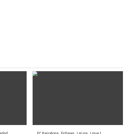
adrid
FC Barcelona
Fichajes
LaLiga
Ligue 1