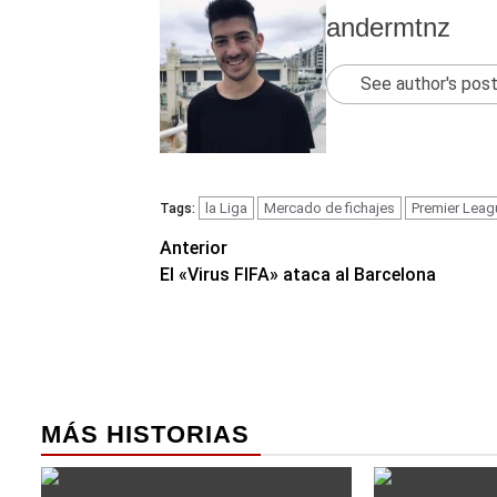
andermtnz
See author's pos
la Liga
Mercado de fichajes
Premier Leag
Tags:
Navegación
Anterior
El «Virus FIFA» ataca al Barcelona
de
entradas
MÁS HISTORIAS