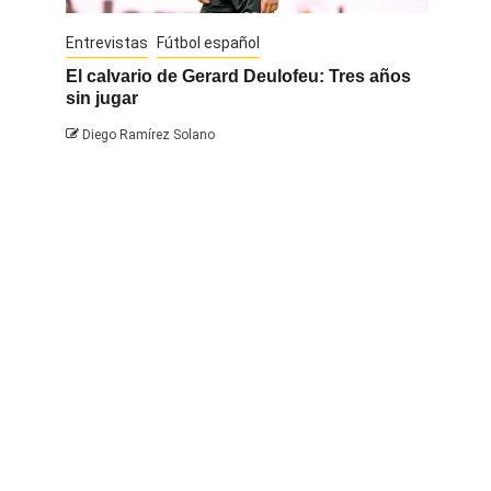
Entrevistas
Fútbol español
Entrevis
El calvario de Gerard Deulofeu: Tres años
Javi Na
sin jugar
Diego 
Diego Ramírez Solano