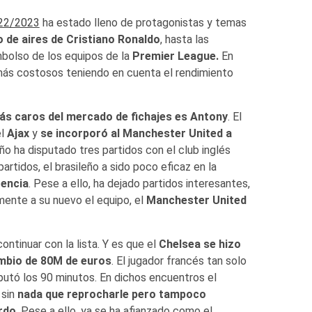
022/2023
ha estado lleno de protagonistas y temas
 de aires de Cristiano Ronaldo
, hasta las
mbolso de los equipos de la
Premier League.
En
 más costosos teniendo en cuenta el rendimiento
más caros del mercado de fichajes es Antony
. El
el
Ajax
y
se incorporó al Manchester United a
eño ha disputado tres partidos con el club inglés
rtidos, el brasileño a sido poco eficaz en la
tencia
. Pese a ello, ha dejado partidos interesantes,
ente a su nuevo el equipo, el
Manchester United
ontinuar con la lista. Y es que el
Chelsea se hizo
ambio de 80M de euros
. El jugador francés tan solo
sputó los 90 minutos. En dichos encuentros el
 sin
nada que reprocharle pero tampoco
rdo
. Pese a ello, ya se ha afianzado como el