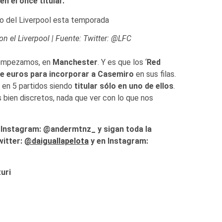
n el once titular.
n el Liverpool | Fuente: Twitter: @LFC
a empezamos, en
Manchester
. Y es que los ‘
Red
de euros para incorporar a Casemiro
en sus filas.
 en 5 partidos siendo
titular sólo en uno de ellos
.
 bien discretos, nada que ver con lo que nos
n Instagram: @andermtnz_ y sigan toda la
witter:
@daiguallapelota
y en Instagram:
uri