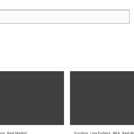
iga
Real Madrid
Euroliga
Liga Endesa
NBA
Real M