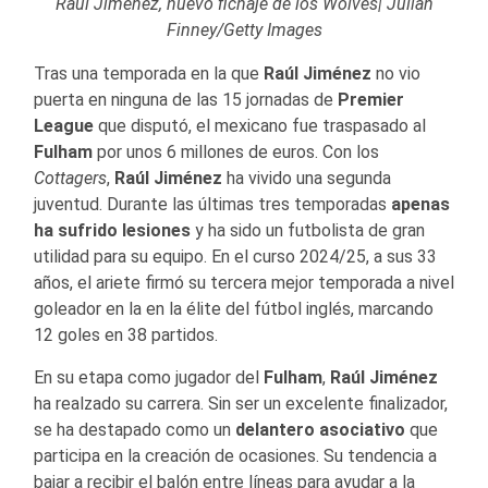
Raúl Jiménez, nuevo fichaje de los Wolves| Julian
Finney/Getty Images
Tras una temporada en la que
Raúl Jiménez
no vio
puerta en ninguna de las 15 jornadas de
Premier
League
que disputó, el mexicano fue traspasado al
Fulham
por unos 6 millones de euros. Con los
Cottagers
,
Raúl Jiménez
ha vivido una segunda
juventud. Durante las últimas tres temporadas
apenas
ha sufrido lesiones
y ha sido un futbolista de gran
utilidad para su equipo. En el curso 2024/25, a sus 33
años, el ariete firmó su tercera mejor temporada a nivel
goleador en la en la élite del fútbol inglés, marcando
12 goles en 38 partidos.
En su etapa como jugador del
Fulham
,
Raúl Jiménez
ha realzado su carrera. Sin ser un excelente finalizador,
se ha destapado como un
delantero asociativo
que
participa en la creación de ocasiones. Su tendencia a
bajar a recibir el balón entre líneas para ayudar a la