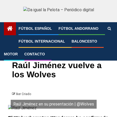
Saltar
al
contenido
FÚTBOL ESPAÑOL
FÚTBOL ANDORRANO
Portada
»
Raúl Jiménez vuelve a los Wolves
FÚTBOL INTERNACIONAL
BALONCESTO
MOTOR
CONTACTO
Fútbol Internacional
Premier League
Raúl Jiménez vuelve a
los Wolves
Iker Criado
Raúl Jiménez en su presentación | @Wolves