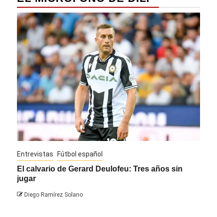
Entrevistas
Fútbol español
Entre
El calvario de Gerard Deulofeu: Tres años sin
Javi
jugar
Die
Diego Ramírez Solano