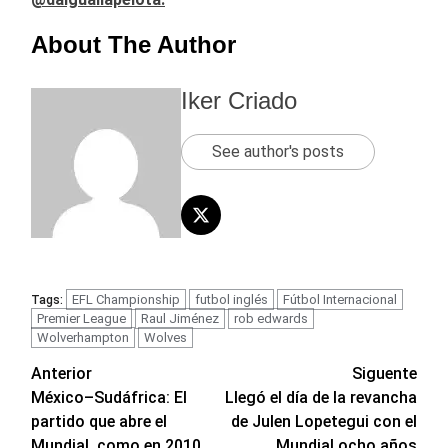
About The Author
Iker Criado
See author's posts
EFL Championship
futbol inglés
Fútbol Internacional
Tags:
Premier League
Raul Jiménez
rob edwards
Wolverhampton
Wolves
Navegación
Anterior
Siguente
México–Sudáfrica: El
Llegó el día de la revancha
de
partido que abre el
de Julen Lopetegui con el
entradas
Mundial, como en 2010
Mundial ocho años