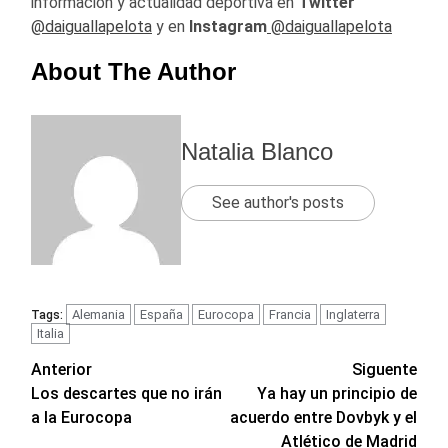
información y actualidad deportiva en
Twitter
@daiguallapelota
y en
Instagram
@daiguallapelota
About The Author
Natalia Blanco
See author's posts
Alemania
España
Eurocopa
Francia
Inglaterra
Tags:
Italia
Navegación
Anterior
Siguente
Los descartes que no irán
Ya hay un principio de
de
a la Eurocopa
acuerdo entre Dovbyk y el
entradas
Atlético de Madrid