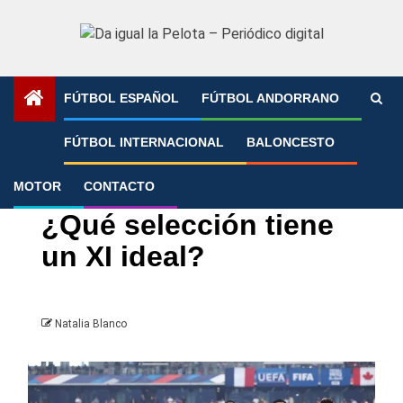
Saltar
al
contenido
FÚTBOL ESPAÑOL
FÚTBOL ANDORRANO
Portada
»
¿Qué selección tiene un XI ideal?
FÚTBOL INTERNACIONAL
BALONCESTO
MOTOR
CONTACTO
Eurocopa
Fútbol Internacional
¿Qué selección tiene
un XI ideal?
Natalia Blanco