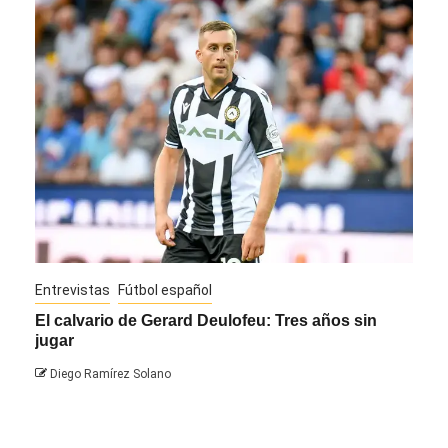
Entrevistas
Fútbol español
Entre
El calvario de Gerard Deulofeu: Tres años sin
Javi
jugar
Die
Diego Ramírez Solano