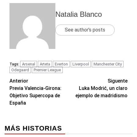
Natalia Blanco
See author's posts
Arsenal
Arteta
Everton
Liverpool
Manchester City
Tags:
Odegaard
Premier League
Navegación
Anterior
Siguente
Previa Valencia-Girona:
Luka Modrić, un claro
de
Objetivo Supercopa de
ejemplo de madridismo
entradas
España
MÁS HISTORIAS