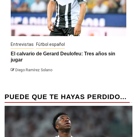
Entrevistas
Fútbol español
Entre
El calvario de Gerard Deulofeu: Tres años sin
Javi
jugar
Die
Diego Ramírez Solano
PUEDE QUE TE HAYAS PERDIDO...