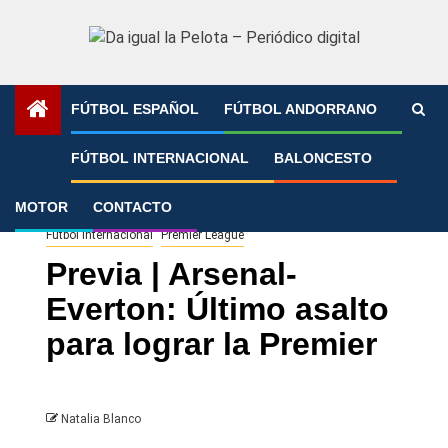
Saltar
al
contenido
FÚTBOL ESPAÑOL
FÚTBOL ANDORRANO
Portada
»
Previa | Arsenal-Everton: Último asalto para
FÚTBOL INTERNACIONAL
BALONCESTO
lograr la Premier
MOTOR
CONTACTO
Fútbol Internacional
Premier League
Previa | Arsenal-
Everton: Último asalto
para lograr la Premier
Natalia Blanco