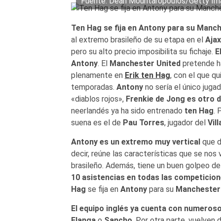
Fuente: Dean Mouhtaropoulos/Getty Im
Ten Hag
se fija en Antony para su Manc
al extremo brasileño de su etapa en el
Ajax
pero su alto precio imposibilita su fichaje.
E
Antony
. El
Manchester
United
pretende ha
plenamente en
Erik ten Hag
, con el que q
temporadas.
Antony
no sería el único juga
«diablos rojos»,
Frenkie de Jong es otro 
neerlandés ya ha sido entrenado
ten Hag
. 
suena es el de
Pau Torres
, jugador del
Vill
Antony
es un extremo muy vertical
que d
decir, reúne las características que se nos
brasileño. Además, tiene un buen golpeo de
10 asistencias en todas las competicio
Hag
se fija en
Antony
para su
Manchester
El equipo inglés ya cuenta con numeros
Elanga
o
Sancho
. Por otra parte, vuelven