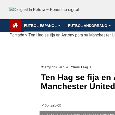
Saltar
al
contenido
FÚTBOL ESPAÑOL
FÚTBOL ANDORRANO
Portada
»
Ten Hag se fija en Antony para su Manchester U
Champions League
Premier League
Ten Hag se fija en
Manchester Unite
Gonzalo CD