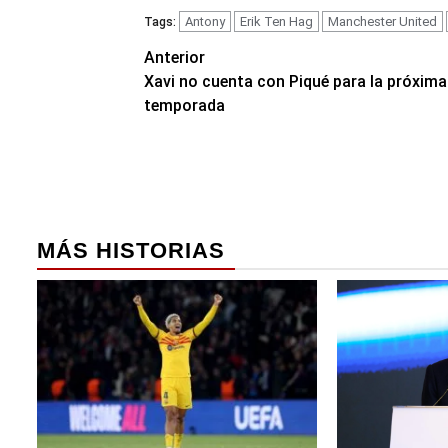
Antony
Erik Ten Hag
Manchester United
Tags:
Navegación
Anterior
Xavi no cuenta con Piqué para la próxima
de
temporada
entradas
MÁS HISTORIAS