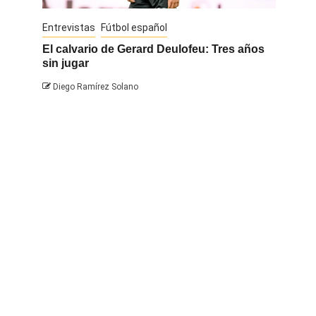
Entrevistas
Fútbol español
Entrevis
El calvario de Gerard Deulofeu: Tres años
Javi Na
sin jugar
Diego 
Diego Ramírez Solano