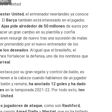
ages.
hester
United
, el entrenador neerlandés ya conoce
. El
Barça
también está interesado en el jugador,
l Ajax pide alrededor de 50 millones
de euros por
cer un gran cambio en su plantilla y confía
uieren resurgir de nuevo tras una sucesión de malas
dor pretendido por el nuevo entrenador de los
de los deseados
. Al igual que el brasileño, el
Para fortalecer la defensa, uno de los nombres que
arreal
.
estaca por su gran regate y control de balón, es
 vienen a la cabeza cuando hablamos de un jugador
 balón y remate,
ha anotado 12 goles y ha dado
nes
en la temporada 2021-22. Por todo esto,
ten
 United
.
os jugadores de ataque
, como son
Rashford
,
 de cesión
Amad Diallo
y
Martial
, que no ha brillado