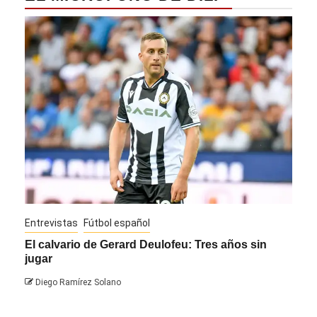
Entrevistas
Fútbol español
Entre
El calvario de Gerard Deulofeu: Tres años sin
Javi
jugar
Die
Diego Ramírez Solano