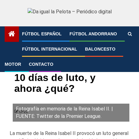
Saltar
al
contenido
FÚTBOL ESPAÑOL
FÚTBOL ANDORRANO
Portada
»
10 días de luto, y ahora ¿qué?
FÚTBOL INTERNACIONAL
BALONCESTO
MOTOR
CONTACTO
Fútbol Internacional
Premier League
10 días de luto, y
ahora ¿qué?
Fotografía en memoria de la Reina Isabel II. |
CP20
FUENTE: Twitter de la Premier League.
La muerte de la Reina Isabel II provocó un luto general