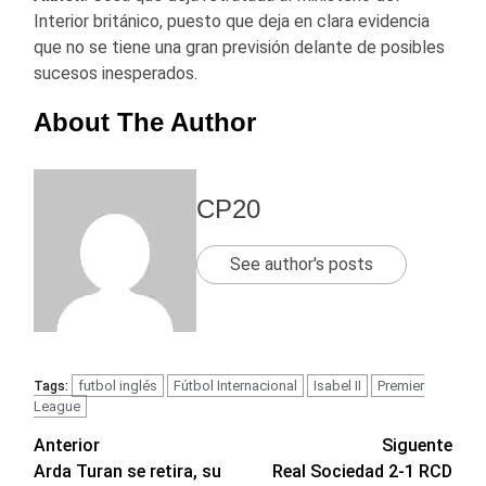
Interior británico, puesto que deja en clara evidencia
que no se tiene una gran previsión delante de posibles
sucesos inesperados.
About The Author
CP20
See author's posts
futbol inglés
Fútbol Internacional
Isabel II
Premier
Tags:
League
Navegación
Anterior
Siguente
Arda Turan se retira, su
Real Sociedad 2-1 RCD
de