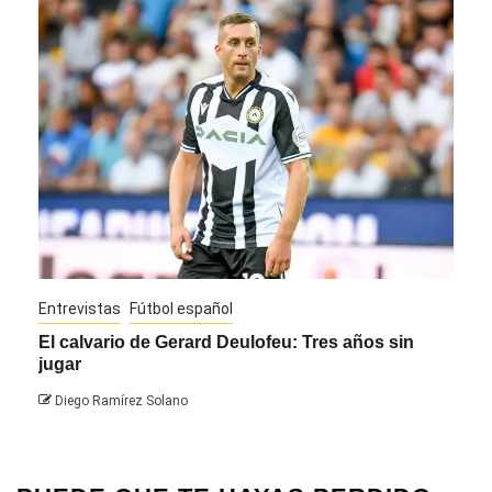
Entrevistas
Fútbol español
Entre
El calvario de Gerard Deulofeu: Tres años sin
Javi
jugar
Die
Diego Ramírez Solano