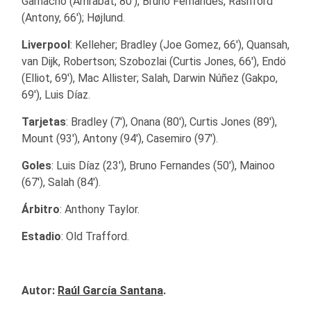
Garnacho (Amrabat, 80′), Bruno Fernandes, Rashford
(Antony, 66′); Højlund.
Liverpool
: Kelleher; Bradley (Joe Gomez, 66′), Quansah,
van Dijk, Robertson; Szobozlai (Curtis Jones, 66′), Endö
(Elliot, 69′), Mac Allister; Salah, Darwin Núñez (Gakpo,
69′), Luis Díaz.
Tarjetas
: Bradley (7′), Onana (80′), Curtis Jones (89′),
Mount (93′), Antony (94′), Casemiro (97′).
Goles
: Luis Díaz (23′), Bruno Fernandes (50′), Mainoo
(67′), Salah (84′).
Árbitro
: Anthony Taylor.
Estadio
: Old Trafford.
Autor:
Raúl García Santana
.