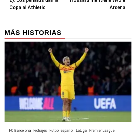
2): Los penaltis dan la
Trossard mantiene vivo al
entradas
Copa al Athletic
Arsenal
MÁS HISTORIAS
FC Barcelona
Fichajes
Fútbol español
LaLiga
Premier League