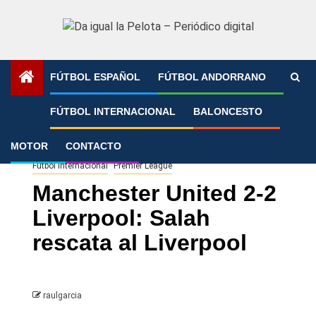
Saltar
al
contenido
FÚTBOL ESPAÑOL
FÚTBOL ANDORRANO
Portada
»
Manchester United 2-2 Liverpool: Salah rescata
FÚTBOL INTERNACIONAL
BALONCESTO
al Liverpool
MOTOR
CONTACTO
Fútbol Internacional
Premier League
Manchester United 2-2
Liverpool: Salah
rescata al Liverpool
raulgarcia