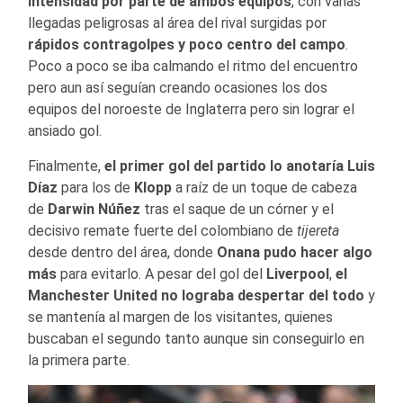
intensidad por parte de ambos equipos
, con varias
llegadas peligrosas al área del rival surgidas por
rápidos contragolpes y poco centro del campo
.
Poco a poco se iba calmando el ritmo del encuentro
pero aun así seguían creando ocasiones los dos
equipos del noroeste de Inglaterra pero sin lograr el
ansiado gol.
Finalmente,
el primer gol del partido lo anotaría Luis
Díaz
para los de
Klopp
a raíz de un toque de cabeza
de
Darwin Núñez
tras el saque de un córner y el
decisivo remate fuerte del colombiano de
tijereta
desde dentro del área, donde
Onana pudo hacer algo
más
para evitarlo. A pesar del gol del
Liverpool
,
el
Manchester United no lograba despertar del todo
y
se mantenía al margen de los visitantes, quienes
buscaban el segundo tanto aunque sin conseguirlo en
la primera parte.