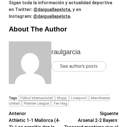
Sigan toda la información y actualidad deportiva
en Twitter:
@daiguallapelota
, y en
Instagram:
@daiguallapelota
.
About The Author
raulgarcia
See author's posts
Fútbol Internacional
Klopp
Liverpool
Manchester
Tags:
United
Premier League
Ten Hag
Navegación
Anterior
Siguente
Athletic 1-1 Mallorca (4-
Arsenal 2-2 Bayern:
de