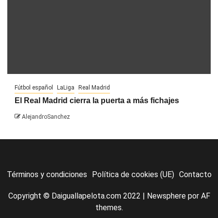
Fútbol español
LaLiga
Real Madrid
El Real Madrid cierra la puerta a más fichajes
AlejandroSanchez
Términos y condiciones
Política de cookies (UE)
Contacto
Copyright © Daiguallapelota.com 2022
|
Newsphere
por AF
themes.