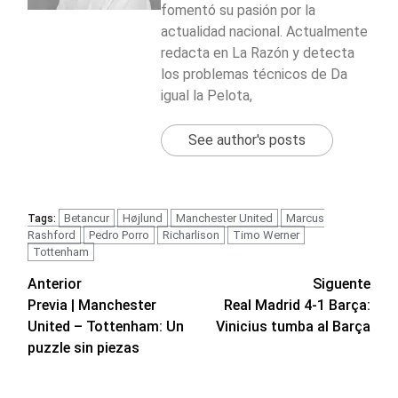
fomentó su pasión por la
actualidad nacional. Actualmente
redacta en La Razón y detecta
los problemas técnicos de Da
igual la Pelota,
See author's posts
Betancur
Højlund
Manchester United
Marcus
Tags:
Rashford
Pedro Porro
Richarlison
Timo Werner
Tottenham
Navegación
Anterior
Siguente
Previa | Manchester
Real Madrid 4-1 Barça:
de
United – Tottenham: Un
Vinicius tumba al Barça
entradas
puzzle sin piezas