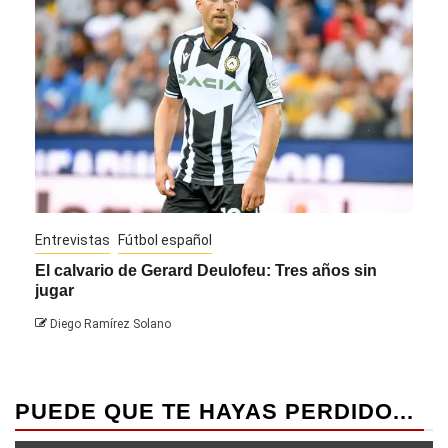
Entrevistas
Fútbol español
Entre
El calvario de Gerard Deulofeu: Tres años sin
Javi
jugar
Die
Diego Ramírez Solano
PUEDE QUE TE HAYAS PERDIDO...