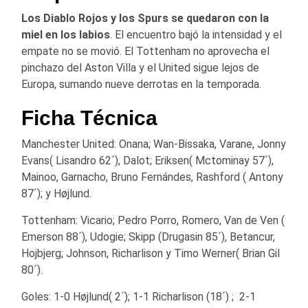
Los Diablo Rojos y los Spurs se quedaron con la
miel en los labios
. El encuentro bajó la intensidad y el
empate no se movió. El Tottenham no aprovecha el
pinchazo del Aston Villa y el United sigue lejos de
Europa, sumando nueve derrotas en la temporada.
Ficha Técnica
Manchester United: Onana; Wan-Bissaka, Varane, Jonny
Evans( Lisandro 62´), Dalot; Eriksen( Mctominay 57´),
Mainoo, Garnacho, Bruno Fernándes, Rashford ( Antony
87´); y Højlund.
Tottenham: Vicario; Pedro Porro, Romero, Van de Ven (
Emerson 88´), Udogie; Skipp (Drugasin 85´), Betancur,
Hojbjerg; Johnson, Richarlison y Timo Werner( Brian Gil
80´).
Goles: 1-0 Højlund( 2´); 1-1 Richarlison (18´) ; 2-1