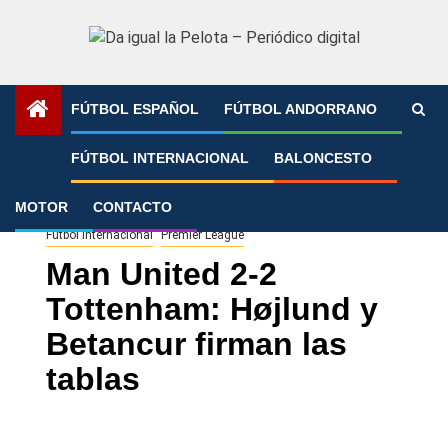
Saltar
al
contenido
FÚTBOL ESPAÑOL
FÚTBOL ANDORRANO
Portada
»
Man United 2-2 Tottenham: Højlund y Betancur
FÚTBOL INTERNACIONAL
BALONCESTO
firman las tablas
MOTOR
CONTACTO
Fútbol Internacional
Premier League
Man United 2-2
Tottenham: Højlund y
Betancur firman las
tablas