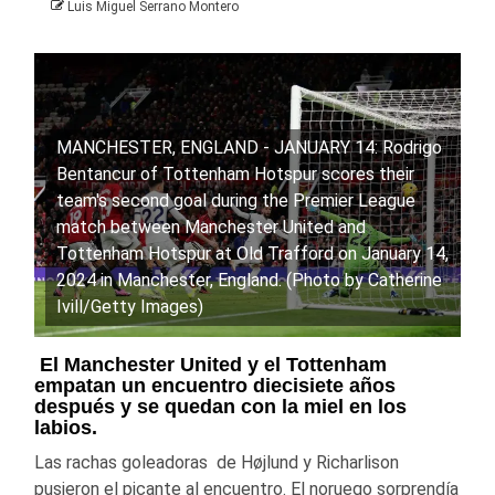
Luis Miguel Serrano Montero
MANCHESTER, ENGLAND - JANUARY 14: Rodrigo
Bentancur of Tottenham Hotspur scores their
team's second goal during the Premier League
match between Manchester United and
Tottenham Hotspur at Old Trafford on January 14,
2024 in Manchester, England. (Photo by Catherine
Ivill/Getty Images)
El Manchester United y el Tottenham
empatan un encuentro diecisiete años
después y se quedan con la miel en los
labios.
Las rachas goleadoras de Højlund y Richarlison
pusieron el picante al encuentro. El noruego sorprendía