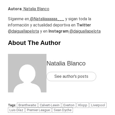
Autora
:
Natalia Blanco
Síganme en
@Nataliiaaaaaa___
y sigan toda la
información y actualidad deportiva en
Twitter
@daiguallapelota
y en
Instagram
@daiguallapelota
About The Author
Natalia Blanco
See author's posts
Branthwaite
Calvert-Lewin
Everton
Klopp
Liverpool
Tags:
Luis Díaz
Premier League
Sean Dyche