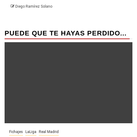
Die
Diego Ramírez Solano
PUEDE QUE TE HAYAS PERDIDO...
Fichajes
LaLiga
Real Madrid