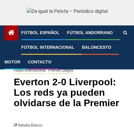
Saltar
al
contenido
FÚTBOL ESPAÑOL
FÚTBOL ANDORRANO
Portada
»
Everton 2-0 Liverpool: Los reds ya pueden
FÚTBOL INTERNACIONAL
BALONCESTO
olvidarse de la Premier
MOTOR
CONTACTO
Fútbol Internacional
Premier League
Everton 2-0 Liverpool:
Los reds ya pueden
olvidarse de la Premier
Natalia Blanco