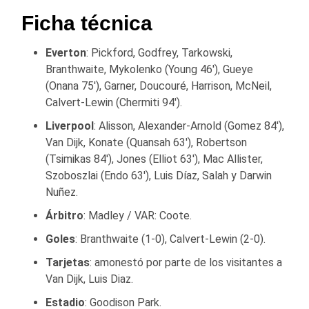
Ficha técnica
Everton
: Pickford, Godfrey, Tarkowski,
Branthwaite, Mykolenko (Young 46′), Gueye
(Onana 75′), Garner, Doucouré, Harrison, McNeil,
Calvert-Lewin (Chermiti 94′).
Liverpool
: Alisson, Alexander-Arnold (Gomez 84′),
Van Dijk, Konate (Quansah 63′), Robertson
(Tsimikas 84′), Jones (Elliot 63′), Mac Allister,
Szoboszlai (Endo 63′), Luis Díaz, Salah y Darwin
Nuñez.
Árbitro
: Madley / VAR: Coote.
Goles
: Branthwaite (1-0), Calvert-Lewin (2-0).
Tarjetas
: amonestó por parte de los visitantes a
Van Dijk, Luis Diaz.
Estadio
: Goodison Park.