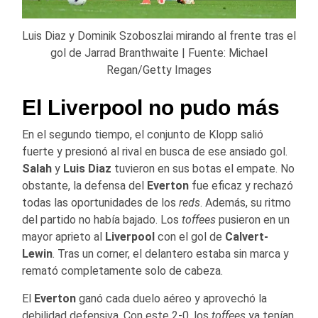
Luis Diaz y Dominik Szoboszlai mirando al frente tras el
gol de Jarrad Branthwaite | Fuente: Michael
Regan/Getty Images
El Liverpool no pudo más
En el segundo tiempo, el conjunto de Klopp salió
fuerte y presionó al rival en busca de ese ansiado gol.
Salah
y
Luis Diaz
tuvieron en sus botas el empate. No
obstante, la defensa del
Everton
fue eficaz y rechazó
todas las oportunidades de los
reds
. Además, su ritmo
del partido no había bajado. Los
toffees
pusieron en un
mayor aprieto al
Liverpool
con el gol de
Calvert-
Lewin
. Tras un corner, el delantero estaba sin marca y
remató completamente solo de cabeza.
El
Everton
ganó cada duelo aéreo y aprovechó la
debilidad defensiva. Con este 2-0, los
toffees
ya tenían