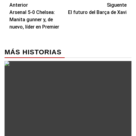
Navegación
Anterior
Siguente
Arsenal 5-0 Chelsea:
El futuro del Barça de Xavi
de
Manita gunner y, de
entradas
nuevo, líder en Premier
MÁS HISTORIAS