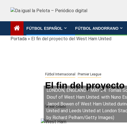
Saltar
al
contenido
FÚTBOL ESPAÑOL
FÚTBOL ANDORRANO
Portada
»
El fin del proyecto del West Ham United
Fútbol Internacional
Premier League
El fin del proyect
LONDON, ENGLAND - MAY 24: Tomas Souc
Diouf of West Ham United. with Nuno Es
Jarrod Bowen of West Ham United duri
Iker Criado
United and Leeds United at London Stad
by Richard Pelham/Getty Images)