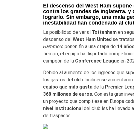
El descenso del West Ham supone e
contra los grandes de Inglaterra, y
lograrlo. Sin embargo, una mala ge
inestabilidad han condenado al clu
La posibilidad de ver al
Tottenham
en segun
descenso del
West Ham United
se trataba
Hammers
ponen fin a una etapa de
14 año
tiempo, el equipo ha disputado competición
campeón de la
Conference League
en 202
Debido al aumento de los ingresos que sup
los gastos del club londinense aumentaron 
equipo que más gasta
de la
Premier Lea
368 millones de euros
. Con esta gran inve
un proyecto que compitiese en Europa cad
nivel institucional
del club les ha llevado a
de traspasos.