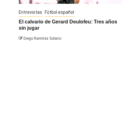
Entrevistas
Fútbol español
Entrevis
El calvario de Gerard Deulofeu: Tres años
Javi Na
sin jugar
Diego 
Diego Ramírez Solano