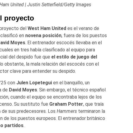
 Ham United | Justin Setterfield/Getty Images
l proyecto
l proyecto del
West Ham United
es el verano de
clasificó en
novena posición
, fuera de los puestos
avid Moyes
. El entrenador escocés llevaba en el
uales en tres había clasificado al equipo para
icial del despido fue que
el estilo de juego del
No obstante, la mala relación del escocés con el
actor clave para entender su despido.
/25 con
Julen Lopetegui
en el banquillo, un
la de
David Moyes
. Sin embargo, el técnico español
ión, cuando el equipo se encontraba lejos de los
censo. Su sustituto fue
Graham Potter
, que traía
a de sus predecesores. Los
Hammers
terminaron la
 de los puestos europeos. El entrenador británico
ho partidos
.