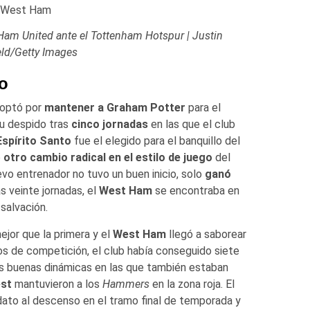
Ham United ante el Tottenham Hotspur | Justin
ield/Getty Images
o
a optó por
mantener a Graham Potter
para el
su despido tras
cinco jornadas
en las que el club
spírito Santo
fue el elegido para el banquillo del
o
otro cambio radical en el estilo de juego
del
evo entrenador no tuvo un buen inicio, solo
ganó
as veinte jornadas, el
West Ham
se encontraba en
salvación.
jor que la primera y el
West Ham
llegó a saborear
os de competición, el club había conseguido siete
as buenas dinámicas en las que también estaban
st
mantuvieron a los
Hammers
en la zona roja. El
ato al descenso en el tramo final de temporada y