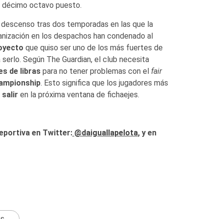
l décimo octavo puesto.
 descenso tras dos temporadas en las que la
rganización en los despachos han condenado al
royecto
que quiso ser uno de los más fuertes de
a serlo. Según The Guardian, el club necesita
es de libras
para no tener problemas con el
fair
ampionship
. Esto significa que los jugadores más
salir
en la próxima ventana de fichaejes.
eportiva en Twitter:
@daiguallapelota
, y en
ts