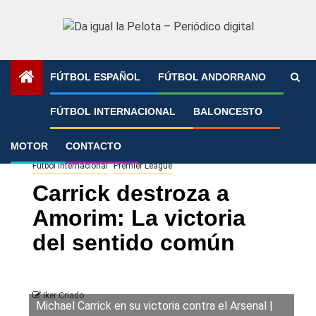
Saltar
al
contenido
FÚTBOL ESPAÑOL
FÚTBOL ANDORRANO
Portada
»
Carrick destroza a Amorim: La victoria del
FÚTBOL INTERNACIONAL
BALONCESTO
sentido común
MOTOR
CONTACTO
Fútbol Internacional
Premier League
Carrick destroza a
Amorim: La victoria
del sentido común
Iker Criado
Michael Carrick en su victoria contra el Arsenal |