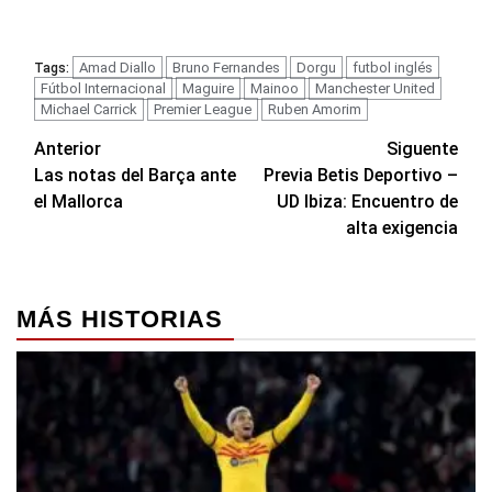
Amad Diallo
Bruno Fernandes
Dorgu
futbol inglés
Tags:
Fútbol Internacional
Maguire
Mainoo
Manchester United
Michael Carrick
Premier League
Ruben Amorim
Navegación
Anterior
Siguente
Las notas del Barça ante
Previa Betis Deportivo –
de
el Mallorca
UD Ibiza: Encuentro de
entradas
alta exigencia
MÁS HISTORIAS