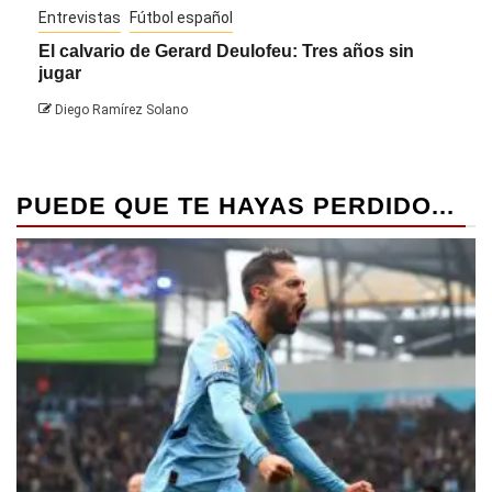
Entrevistas
Fútbol español
Entre
El calvario de Gerard Deulofeu: Tres años sin
Javi
jugar
Die
Diego Ramírez Solano
PUEDE QUE TE HAYAS PERDIDO...