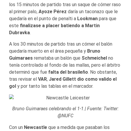
los 15 minutos de partido tras un saque de córner raso
al primer palo,
Ayoze Pérez
daría un taconazo que le
quedaría en el punto de penalti a
Lookman
para que
este
finalizase a placer batiendo a
Martin
Dubravka
.
A los 30 minutos de partido tras un córner el balón
quedaría muerto en el área pequeña y
Bruno
Guimaraes
remataba un balón que
Schmeichel
no
tenía controlado al fondo de las mallas, pero el árbitro
determinó que fue
falta del brasileño
. No obstante,
tras revisar el
VAR
,
Jared Gillett dio como valido el
gol
y por tanto las tablas en el marcador.
Bruno Guimaraes celebrando el 1-1.| Fuente: Twitter:
@NUFC
Con un
Newcastle
que a medida que pasaban los