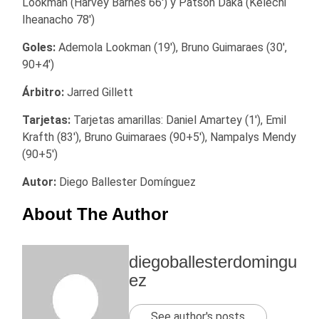
Lookman (Harvey Barnes 66′) y Patson Daka (Kelechi
Iheanacho 78′)
Goles:
Ademola Lookman (19′), Bruno Guimaraes (30′,
90+4′)
Árbitro:
Jarred Gillett
Tarjetas:
Tarjetas amarillas: Daniel Amartey (1′), Emil
Krafth (83′), Bruno Guimaraes (90+5′), Nampalys Mendy
(90+5′)
Autor:
Diego Ballester Domínguez
About The Author
diegoballesterdomingu
ez
See author's posts