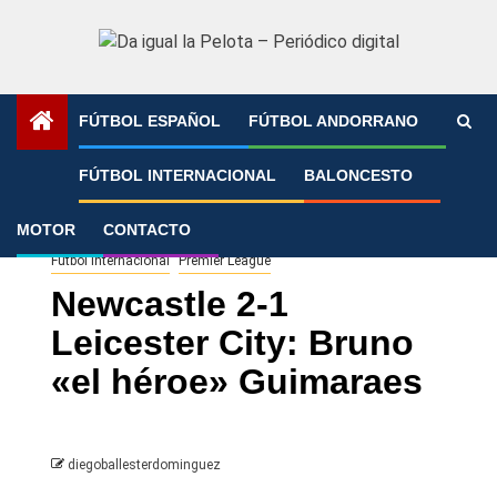
Saltar
al
contenido
FÚTBOL ESPAÑOL
FÚTBOL ANDORRANO
Portada
»
Newcastle 2-1 Leicester City: Bruno «el héroe»
FÚTBOL INTERNACIONAL
BALONCESTO
Guimaraes
MOTOR
CONTACTO
Fútbol Internacional
Premier League
Newcastle 2-1
Leicester City: Bruno
«el héroe» Guimaraes
diegoballesterdominguez