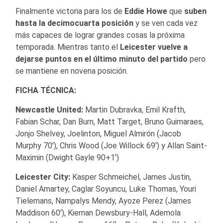
Finalmente victoria para los de
Eddie Howe
que
suben
hasta la decimocuarta posición
y se ven cada vez
más capaces de lograr grandes cosas la próxima
temporada. Mientras tanto el
Leicester
vuelve a
dejarse puntos en el último minuto del partido
pero
se mantiene en novena posición.
FICHA TÉCNICA:
Newcastle United:
Martin Dubravka, Emil Krafth,
Fabian Schar, Dan Burn, Matt Target, Bruno Guimaraes,
Jonjo Shelvey, Joelinton, Miguel Almirón (Jacob
Murphy 70′), Chris Wood (Joe Willock 69′) y Allan Saint-
Maximin (Dwight Gayle 90+1′)
Leicester City:
Kasper Schmeichel, James Justin,
Daniel Amartey, Caglar Soyuncu, Luke Thomas, Youri
Tielemans, Nampalys Mendy, Ayoze Perez (James
Maddison 60′), Kiernan Dewsbury-Hall, Ademola