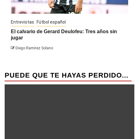
Entrevistas
Fútbol español
Entre
El calvario de Gerard Deulofeu: Tres años sin
Javi
jugar
Die
Diego Ramírez Solano
PUEDE QUE TE HAYAS PERDIDO...