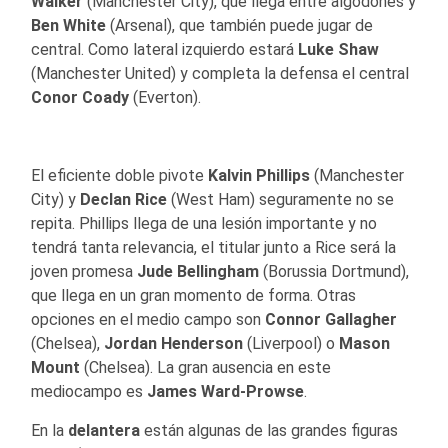
Walker
(Manchester City), que llega entre algodones y
Ben White
(Arsenal), que también puede jugar de
central. Como lateral izquierdo estará
Luke Shaw
(Manchester United) y completa la defensa el central
Conor Coady
(Everton).
El eficiente doble pivote
Kalvin Phillips
(Manchester
City) y
Declan Rice
(West Ham) seguramente no se
repita. Phillips llega de una lesión importante y no
tendrá tanta relevancia, el titular junto a Rice será la
joven promesa
Jude Bellingham
(Borussia Dortmund),
que llega en un gran momento de forma. Otras
opciones en el medio campo son
Connor Gallagher
(Chelsea),
Jordan Henderson
(Liverpool) o
Mason
Mount
(Chelsea). La gran ausencia en este
mediocampo es
James Ward-Prowse
.
En la
delantera
están algunas de las grandes figuras