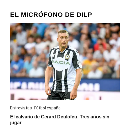
EL MICRÓFONO DE DILP
Entrevistas
Fútbol español
Entre
El calvario de Gerard Deulofeu: Tres años sin
Javi
jugar
Die