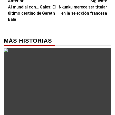
Navegación
Anterior
Siguente
Al mundial con… Gales: El
Nkunku merece ser titular
de
último destino de Gareth
en la selección francesa
entradas
Bale
MÁS HISTORIAS