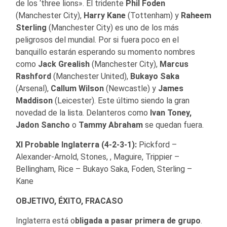
de los ‘three lions». El tridente
Phil Foden
(Manchester City),
Harry Kane
(Tottenham) y
Raheem
Sterling
(Manchester City) es uno de los más
peligrosos del mundial. Por si fuera poco en el
banquillo estarán esperando su momento nombres
como
Jack Grealish
(Manchester City),
Marcus
Rashford
(Manchester United),
Bukayo Saka
(Arsenal),
Callum Wilson
(Newcastle) y
James
Maddison
(Leicester). Este último siendo la gran
novedad de la lista. Delanteros como
Ivan Toney,
Jadon Sancho
o
Tammy Abraham
se quedan fuera.
XI Probable Inglaterra (4-2-3-1):
Pickford –
Alexander-Arnold, Stones, , Maguire, Trippier –
Bellingham, Rice – Bukayo Saka, Foden, Sterling –
Kane
OBJETIVO, ÉXITO, FRACASO
Inglaterra está o
bligada a pasar primera de grupo
.