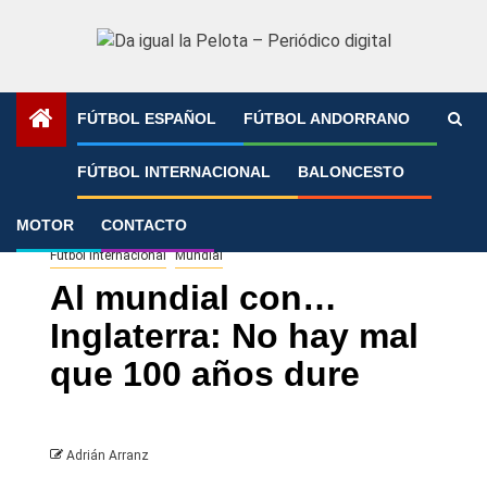
Saltar
al
contenido
FÚTBOL ESPAÑOL
FÚTBOL ANDORRANO
Portada
»
Al mundial con… Inglaterra: No hay mal que 100
FÚTBOL INTERNACIONAL
BALONCESTO
años dure
MOTOR
CONTACTO
Fútbol Internacional
Mundial
Al mundial con…
Inglaterra: No hay mal
que 100 años dure
Adrián Arranz