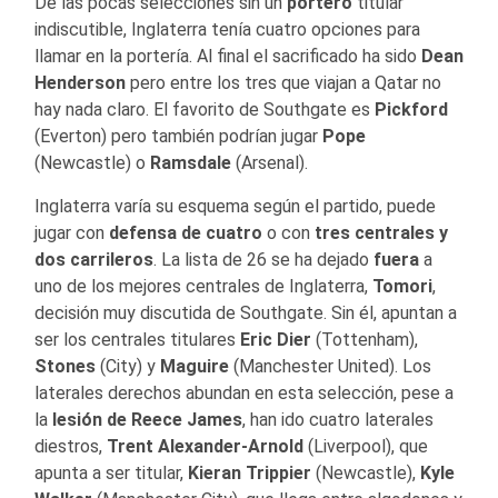
De las pocas selecciones sin un
portero
titular
indiscutible, Inglaterra tenía cuatro opciones para
llamar en la portería. Al final el sacrificado ha sido
Dean
Henderson
pero entre los tres que viajan a Qatar no
hay nada claro. El favorito de Southgate es
Pickford
(Everton) pero también podrían jugar
Pope
(Newcastle) o
Ramsdale
(Arsenal).
Inglaterra varía su esquema según el partido, puede
jugar con
defensa de cuatro
o con
tres centrales y
dos carrileros
. La lista de 26 se ha dejado
fuera
a
uno de los mejores centrales de Inglaterra,
Tomori
,
decisión muy discutida de Southgate. Sin él, apuntan a
ser los centrales titulares
Eric
Dier
(Tottenham),
Stones
(City) y
Maguire
(Manchester United). Los
laterales derechos abundan en esta selección, pese a
la
lesión de Reece James
, han ido cuatro laterales
diestros,
Trent Alexander-Arnold
(Liverpool), que
apunta a ser titular,
Kieran
Trippier
(Newcastle),
Kyle