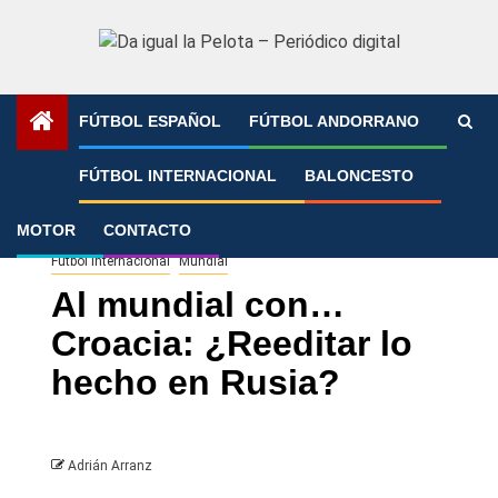
Saltar
al
contenido
FÚTBOL ESPAÑOL
FÚTBOL ANDORRANO
Portada
»
Al mundial con… Croacia: ¿Reeditar lo hecho en
FÚTBOL INTERNACIONAL
BALONCESTO
Rusia?
MOTOR
CONTACTO
Fútbol Internacional
Mundial
Al mundial con…
Croacia: ¿Reeditar lo
hecho en Rusia?
Adrián Arranz