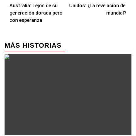
de
Australia: Lejos de su
Unidos: ¿La revelación del
entradas
generación dorada pero
mundial?
con esperanza
MÁS HISTORIAS