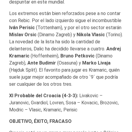
despuntar en este mundial.
Los extremos están bien reforzados pese a no contar
con Rebic. Por el lado izquierdo sigue el incombustible
Iván Perisic
(Tottenham), y por el otro sector estarán
Mislav Orsic
(Dinamo Zagreb) y
Nikola Vlasic
(Torino).
La novedad de la lista ha sido la cantidad de
delanteros, Dalic ha decidido llevarse a cuatro.
Andrej
Kramaric
(Hoffenheim),
Bruno Petkovic
(Dinamo
Zagreb),
Ante Budimir
(Osasuna) y
Marko Livaja
(Hajduk Split). El favorito para jugar es Kramaric, quién
suele jugar mejor acompañado de otro `9´ que podría
ser cualquier de los otros tres.
XI Probable del Croacia (4-3-3):
Livakovic –
Juranovic, Gvardiol, Lovren, Sosa – Kovacic, Brozovic,
Modric – Vlasic, Kramaric, Perisic
OBJETIVO, ÉXITO, FRACASO