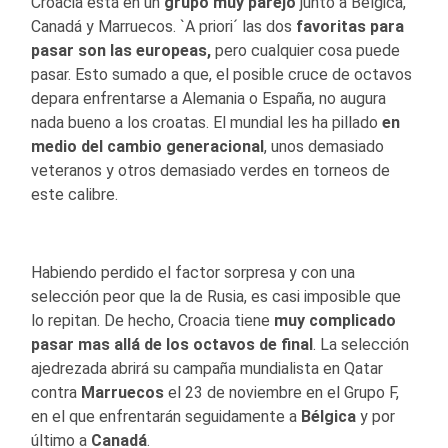
Croacia está en un
grupo muy parejo
junto a Bélgica,
Canadá y Marruecos. `A priori´ las dos
favoritas para
pasar son las europeas,
pero cualquier cosa puede
pasar. Esto sumado a que, el posible cruce de octavos
depara enfrentarse a Alemania o España, no augura
nada bueno a los croatas. El mundial les ha pillado
en
medio del cambio generacional
, unos demasiado
veteranos y otros demasiado verdes en torneos de
este calibre.
Habiendo perdido el factor sorpresa y con una
selección peor que la de Rusia, es casi imposible que
lo repitan. De hecho, Croacia tiene
muy complicado
pasar mas allá de los octavos de final
. La selección
ajedrezada abrirá su campaña mundialista en Qatar
contra
Marruecos
el 23 de noviembre en el Grupo F,
en el que enfrentarán seguidamente a
Bélgica
y por
último a
Canadá
.