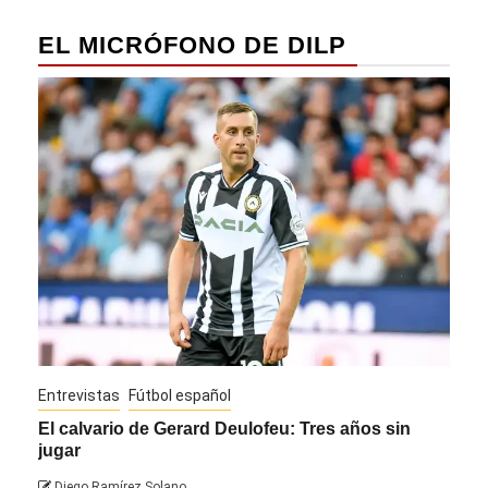
EL MICRÓFONO DE DILP
Entrevistas
Fútbol español
Entre
El calvario de Gerard Deulofeu: Tres años sin
Javi
jugar
Die
Diego Ramírez Solano