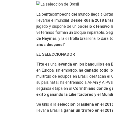
La pentacampeona del mundo llega a Qatar 
llevarse el mundial.
Desde Rusia 2018 Bras
jugado y dispone de un
poderío ofensivo
l
veteranos forman un bloque imparable. Seg
de Neymar
, y la estrella brasileña lo dará
años después?
EL SELECCIONADOR
Tite
es una
leyenda en los banquillos en B
en Europa; sin embargo,
ha ganado todo lo
multitud de equipos en Brasil, destacan el C
su país natal, ha entrenado a Al-Ain y Al-
segunda etapa en el
Corinthians donde gan
éxito ganando la Libertadores y el Mundi
Se unió a la
selección brasileña en el 201
llevar a Brasil a
ganar un trofeo en el 201