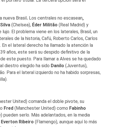
l portero titular. La tercera opción será el
a nueva Brasil
.
Los centrales no escasean
,
Silva
(Chelsea),
Éder Militão
(Real Madrid) y
lujo. El problema viene en los laterales, Brasil, un
erales de la historia, Cafú, Roberto Carlos, Carlos
 En el lateral derecho ha llamado la atención la
39 años, este será su despido definitivo de la
 de este puesto. Para llamar a Alves se ha quedado
eral diestro elegido ha sido
Danilo
(Juventus),
o. Para el lateral izquierdo no ha habido sorpresas,
lla).
ster United) comanda el doble pivote, su
to
Fred
(Manchester United) como
Fabinho
 pueden serlo. Más adelantados, en la media
y
Everton Ribeiro
(Flamengo), aunque aquí lo más