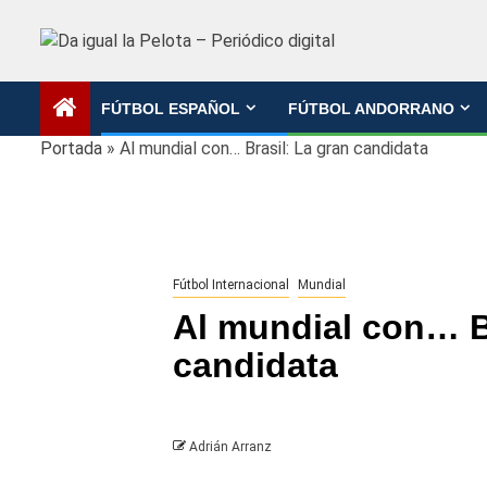
Saltar
al
contenido
FÚTBOL ESPAÑOL
FÚTBOL ANDORRANO
Portada
»
Al mundial con… Brasil: La gran candidata
Fútbol Internacional
Mundial
Al mundial con… B
candidata
Adrián Arranz