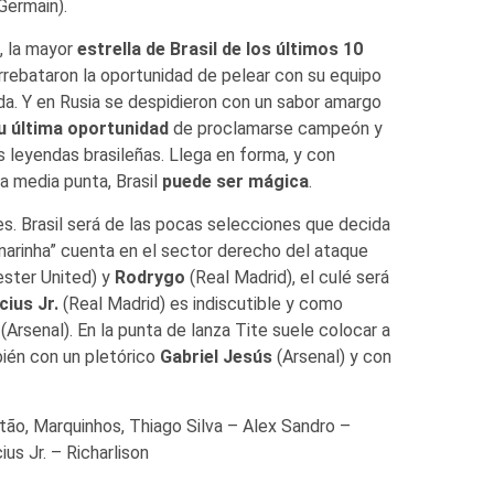
Germain).
, la mayor
estrella de Brasil de los últimos 10
 arrebataron la oportunidad de pelear con su equipo
da. Y en Rusia se despidieron con un sabor amargo
u última oportunidad
de proclamarse campeón y
s leyendas brasileñas. Llega en forma, y con
a media punta, Brasil
puede ser mágica
.
. Brasil será de las pocas selecciones que decida
narinha” cuenta en el sector derecho del ataque
ster United) y
Rodrygo
(Real Madrid), el culé será
cius Jr.
(Real Madrid) es indiscutible y como
(Arsenal). En la punta de lanza Tite suele colocar a
ién con un pletórico
Gabriel Jesús
(Arsenal) y con
itão, Marquinhos, Thiago Silva – Alex Sandro –
us Jr. – Richarlison