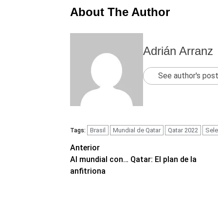
About The Author
Adrián Arranz
See author's pos
Brasil
Mundial de Qatar
Qatar 2022
Sele
Tags:
Navegación
Anterior
Al mundial con… Qatar: El plan de la
de
anfitriona
entradas