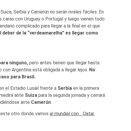
Suiza, Serbia y Camerún no serán rivales fáciles. En
as caras con Uruguay o Portugal y luego vienen todo
ndario complicado para llegar a la final en el que
l deber de la “verdeamarelha” es llegar como
para ninguno,
pero antes tienen que llegar hasta
to con Argentina está obligada a llegar lejos.
No
caso para Brasil.
n el Estadio Lusail frente a
Serbia
en la primera
 medirá ante
Suiza
para la segunda jornada y cerrará
midiéndose ante
Camerún
.
er este otro donde vamos
al mundial con… Qatar.