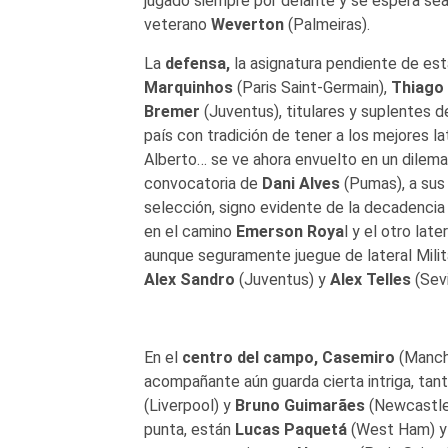
jugado siempre por delante y se espera sea e
veterano
Weverton
(Palmeiras).
La
defensa,
la asignatura pendiente de est
Marquinhos
(Paris Saint-Germain),
Thiago 
Bremer
(Juventus), titulares y suplentes de 
país con tradición de tener a los mejores lat
Alberto… se ve ahora envuelto en un dilema.
convocatoria de
Dani Alves
(Pumas), a sus 
selección, signo evidente de la decadencia
en el camino
Emerson Roya
l y el otro lat
aunque seguramente juegue de lateral Militã
Alex Sandro
(Juventus) y
Alex Telles
(Sevi
En el
centro del campo,
Casemiro
(Manche
acompañante aún guarda cierta intriga, tan
(Liverpool) y
Bruno Guimarães
(Newcastle)
punta, están
Lucas Paquetá
(West Ham) 