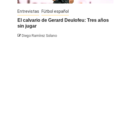
Entrevistas
Fútbol español
Entrevis
El calvario de Gerard Deulofeu: Tres años
Javi Na
sin jugar
Diego 
Diego Ramírez Solano