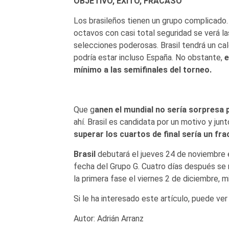
OBJETIVO, ÉXITO, FRACASO
Los brasileños tienen un grupo complicado. 
octavos con casi total seguridad se verá l
selecciones poderosas. Brasil tendrá un cale
podría estar incluso España. No obstante,
e
mínimo a las semifinales del torneo.
Que g
anen el mundial no sería sorpresa 
ahí. Brasil es candidata por un motivo y jun
superar los cuartos de final sería un fra
Brasil
debutará el jueves 24 de noviembre e
fecha del Grupo G. Cuatro días después se
la primera fase el viernes 2 de diciembre, 
Si le ha interesado este artículo, puede v
Autor: Adrián Arranz