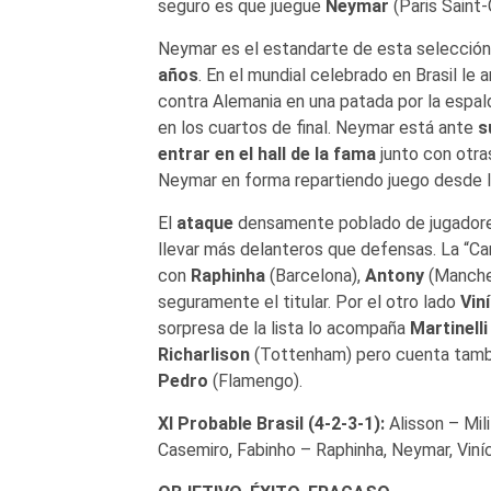
seguro es que juegue
Neymar
(Paris Saint-
Neymar es el estandarte de esta selección
años
. En el mundial celebrado en Brasil le
contra Alemania en una patada por la espal
en los cuartos de final. Neymar está ante
s
entrar en el hall de la fama
junto con otra
Neymar en forma repartiendo juego desde l
El
ataque
densamente poblado de jugadores
llevar más delanteros que defensas. La “Ca
con
Raphinha
(Barcelona),
Antony
(Manche
seguramente el titular. Por el otro lado
Viní
sorpresa de la lista lo acompaña
Martinelli
Richarlison
(Tottenham) pero cuenta tamb
Pedro
(Flamengo).
XI Probable Brasil (4-2-3-1):
Alisson – Mil
Casemiro, Fabinho – Raphinha, Neymar, Viníci