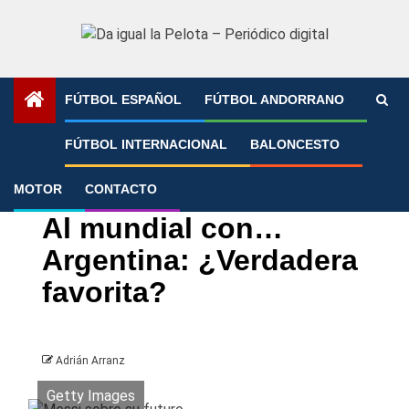
Saltar
al
contenido
FÚTBOL ESPAÑOL
FÚTBOL ANDORRANO
Portada
»
Al mundial con… Argentina: ¿Verdadera favorita?
FÚTBOL INTERNACIONAL
BALONCESTO
MOTOR
CONTACTO
Fútbol Internacional
Mundial
Al mundial con…
Argentina: ¿Verdadera
favorita?
Adrián Arranz
Getty Images