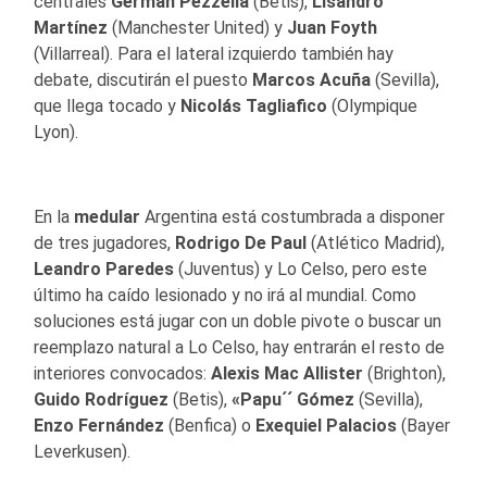
centrales
Germán Pezzella
(Betis),
Lisandro
Martínez
(Manchester United) y
Juan Foyth
(Villarreal). Para el lateral izquierdo también hay
debate, discutirán el puesto
Marcos Acuña
(Sevilla),
que llega tocado y
Nicolás Tagliafico
(Olympique
Lyon).
En la
medular
Argentina está costumbrada a disponer
de tres jugadores,
Rodrigo De Paul
(Atlético Madrid),
Leandro Paredes
(Juventus) y Lo Celso, pero este
último ha caído lesionado y no irá al mundial. Como
soluciones está jugar con un doble pivote o buscar un
reemplazo natural a Lo Celso, hay entrarán el resto de
interiores convocados:
Alexis Mac Allister
(Brighton),
Guido Rodríguez
(Betis),
«Papu´´ Gómez
(Sevilla),
Enzo Fernández
(Benfica) o
Exequiel Palacios
(Bayer
Leverkusen).