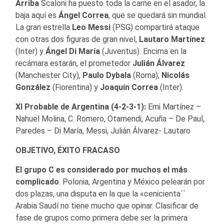
Arriba
Scaloni ha puesto toda la carne en el asador, la
baja aquí es
Ángel Correa
, que se quedará sin mundial.
La gran estrella
Leo Messi
(PSG) compartirá ataque
con otras dos figuras de gran nivel,
Lautaro Martínez
(Inter) y
Ángel Di María
(Juventus). Encima en la
recámara estarán, el prometedor
Julián Álvarez
(Manchester City),
Paulo Dybala
(Roma),
Nicolás
González
(Fiorentina) y
Joaquín Correa
(Inter).
XI Probable de Argentina (4-2-3-1):
Emi Martínez –
Nahuel Molina, C. Romero, Otamendi, Acuña – De Paul,
Paredes – Di María, Messi, Julián Álvarez- Lautaro
OBJETIVO, ÉXITO FRACASO
El grupo C es considerado por muchos el más
complicado
. Polonia, Argentina y México pelearán por
dos plazas, una disputa en la que la «cenicienta´´
Arabia Saudí no tiene mucho que opinar. Clasificar de
fase de grupos como primera debe ser la primera