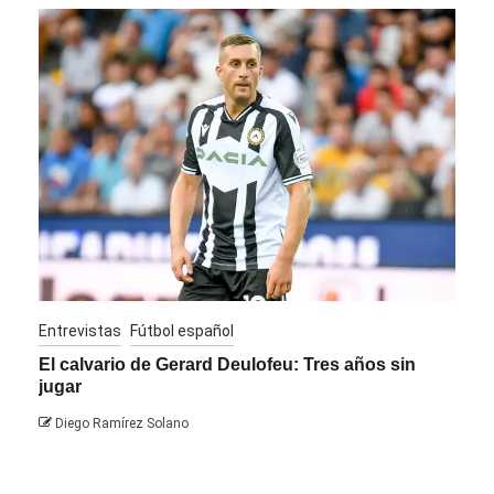
Entrevistas
Fútbol español
Entre
El calvario de Gerard Deulofeu: Tres años sin
Javi
jugar
Die
Diego Ramírez Solano