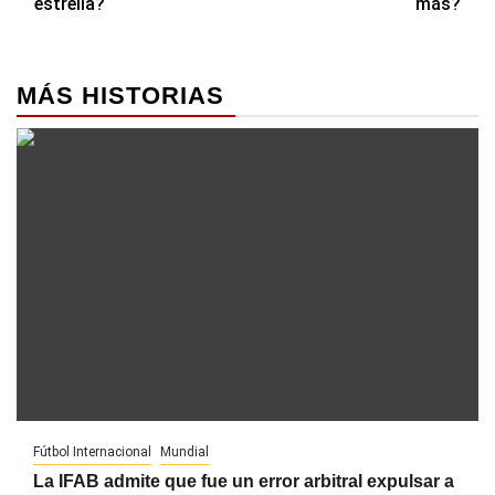
entradas
estrella?
más?
MÁS HISTORIAS
Fútbol Internacional
Mundial
La IFAB admite que fue un error arbitral expulsar a