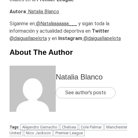
Autora
:
Natalia Blanco
Síganme en
@Nataliiaaaaaa___
y sigan toda la
información y actualidad deportiva en
Twitter
@daiguallapelota
y en
Instagram
@daiguallapelota
About The Author
Natalia Blanco
See author's posts
Alejandro Garnacho
Chelsea
Cole Palmar
Manchester
Tags:
United
Nico Jackson
Premier League