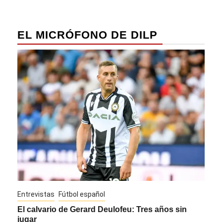
EL MICRÓFONO DE DILP
Entrevistas
Fútbol español
Entre
El calvario de Gerard Deulofeu: Tres años sin
Javi
jugar