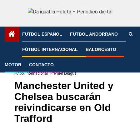
Saltar
al
contenido
FÚTBOL ESPAÑOL
FÚTBOL ANDORRANO
Portada
»
Manchester United y Chelsea buscarán
FÚTBOL INTERNACIONAL
BALONCESTO
reivindicarse en Old Trafford
MOTOR
CONTACTO
Fútbol Internacional
Premier League
Manchester United y
Chelsea buscarán
reivindicarse en Old
Trafford