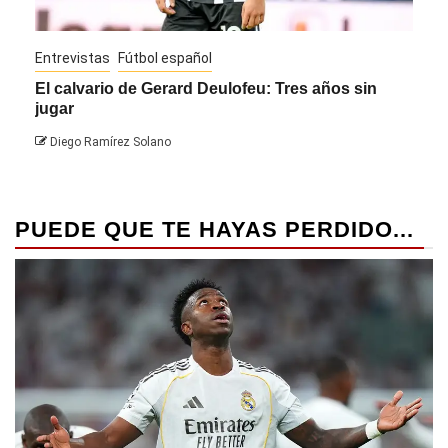
Entrevistas
Fútbol español
Entre
El calvario de Gerard Deulofeu: Tres años sin
Javi
jugar
Die
Diego Ramírez Solano
PUEDE QUE TE HAYAS PERDIDO...