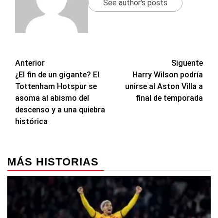
See author's posts
Navegación
Anterior
Siguente
¿El fin de un gigante? El
Harry Wilson podría
de
Tottenham Hotspur se
unirse al Aston Villa a
entradas
asoma al abismo del
final de temporada
descenso y a una quiebra
histórica
MÁS HISTORIAS