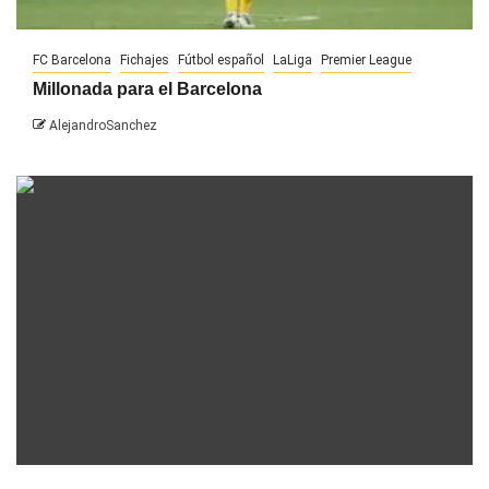
FC Barcelona
Fichajes
Fútbol español
LaLiga
Premier League
Millonada para el Barcelona
AlejandroSanchez