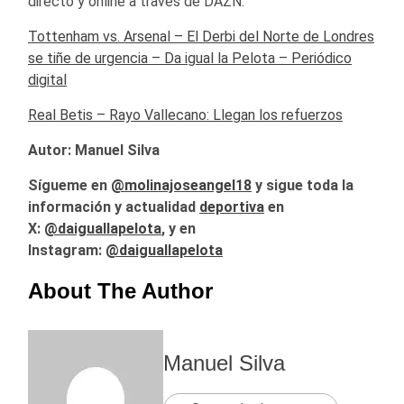
directo y online a través de DAZN.
Tottenham vs. Arsenal – El Derbi del Norte de Londres
se tiñe de urgencia – Da igual la Pelota – Periódico
digital
Real Betis – Rayo Vallecano: Llegan los refuerzos
Autor: Manuel Silva
Sígueme en
@molinajoseangel18
y sigue toda la
información y actualidad
deportiva
en
X:
@
daiguallapelota
, y en
Instagram:
@daiguallapelota
About The Author
Manuel Silva