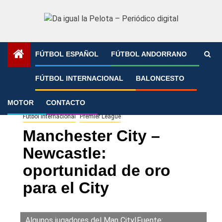
Saltar
al
contenido
FÚTBOL ESPAÑOL
FÚTBOL ANDORRANO
Portada
»
Manchester City – Newcastle: oportunidad de
FÚTBOL INTERNACIONAL
BALONCESTO
oro para el City
MOTOR
CONTACTO
Fútbol Internacional
Premier League
Manchester City –
Newcastle:
oportunidad de oro
para el City
Algunos jugadores del Man City|Fuente: