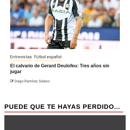
Entrevistas
Fútbol español
Entre
El calvario de Gerard Deulofeu: Tres años sin
Javi
jugar
Die
Diego Ramírez Solano
PUEDE QUE TE HAYAS PERDIDO...