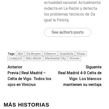
actualidad nacional. Actualmente
redacta en La Razón y detecta
los problemas técnicos de Da
igual la Pelota,
See author's posts
Ake
De Bruyne
Ederson
Guardiola
Klopp
Tags:
Liverpool
Mac Alister
Machester City
Stones
Navegación
Anterior
Siguente
Previa | Real Madrid –
Real Madrid 4-0 Celta de
de
Celta de Vigo: Todos los
Vigo: Los blancos
entradas
ojos en Vinicius
mantienen su ventaja
MÁS HISTORIAS