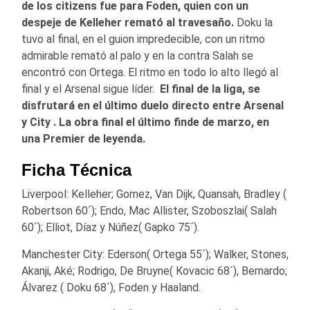
de los citizens fue para Foden, quien con un
despeje de Kelleher remató al travesaño.
Doku la
tuvo al final, en el guion impredecible, con un ritmo
admirable remató al palo y en la contra Salah se
encontró con Ortega. El ritmo en todo lo alto llegó al
final y el Arsenal sigue líder.
El final de la liga, se
disfrutará en el último duelo directo entre Arsenal
y City . La obra final el último finde de marzo, en
una Premier de leyenda.
Ficha Técnica
Liverpool: Kelleher; Gomez, Van Dijk, Quansah, Bradley (
Robertson 60´); Endo, Mac Allister, Szoboszlai( Salah
60´); Elliot, Díaz y Núñez( Gapko 75´).
Manchester City: Ederson( Ortega 55´); Walker, Stones,
Akanji, Aké; Rodrigo, De Bruyne( Kovacic 68´), Bernardo;
Álvarez ( Doku 68´), Foden y Haaland.