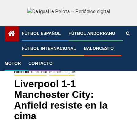
Saltar
al
contenido
FÚTBOL ESPAÑOL
FÚTBOL ANDORRANO
Portada
»
Liverpool 1-1 Manchester City: Anfield resiste en
FÚTBOL INTERNACIONAL
BALONCESTO
la cima
MOTOR
CONTACTO
Fútbol Internacional
Premier League
Liverpool 1-1
Manchester City:
Anfield resiste en la
cima