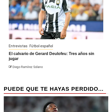
Entrevistas
Fútbol español
Entre
El calvario de Gerard Deulofeu: Tres años sin
Javi
jugar
Die
Diego Ramírez Solano
PUEDE QUE TE HAYAS PERDIDO...