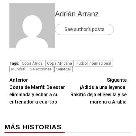
Adrián Arranz
See author's posts
Copa África
Copa Africana
Fútbol Internacional
Tags:
Mundial
Selecciones
Senegal
Navegación
Anterior
Siguente
Costa de Marfil: De estar
¡Adiós a una leyenda!
de
eliminada y echar a su
Rakitić deja el Sevilla y se
entradas
entrenador a cuartos
marcha a Arabia
MÁS HISTORIAS