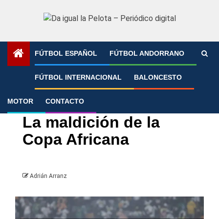
Saltar
al
contenido
FÚTBOL ESPAÑOL
FÚTBOL ANDORRANO
Portada
»
La maldición de la Copa Africana
FÚTBOL INTERNACIONAL
BALONCESTO
MOTOR
CONTACTO
Fútbol Internacional
Mundial
La maldición de la
Copa Africana
Adrián Arranz