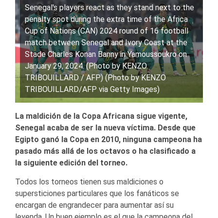
Senegal's players react as they stand next to the
penalty spot during the extra time of the Africa
Cup of Nations (CAN) 2024 round of 16 football
match between Senegal and Ivory Coast at the
Stade Charles Konan Banny in Yamoussoukro on
January 29, 2024. (Photo by KENZO
TRIBOUILLARD / AFP) (Photo by KENZO
TRIBOUILLARD/AFP via Getty Images)
La maldición de la Copa Africana sigue vigente,
Senegal acaba de ser la nueva víctima. Desde que
Egipto ganó la Copa en 2010, ninguna campeona ha
pasado más allá de los octavos o ha clasificado a
la siguiente edición del torneo.
Todos los torneos tienen sus maldiciones o
supersticiones particulares que los fanáticos se
encargan de engrandecer para aumentar así su
leyenda. Un buen ejemplo es el que la campeona del