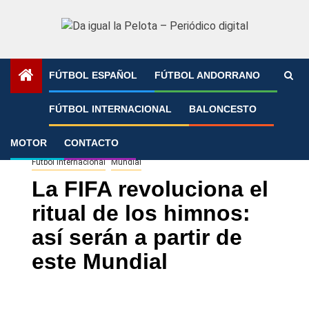
Saltar
al
contenido
FÚTBOL ESPAÑOL
FÚTBOL ANDORRANO
Portada
»
La FIFA revoluciona el ritual de los himnos: así
FÚTBOL INTERNACIONAL
BALONCESTO
serán a partir de este Mundial
MOTOR
CONTACTO
Fútbol Internacional
Mundial
La FIFA revoluciona el
ritual de los himnos:
así serán a partir de
este Mundial