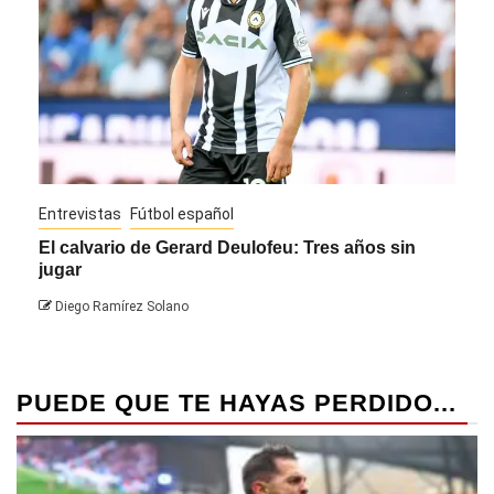
Entrevistas
Fútbol español
Entre
El calvario de Gerard Deulofeu: Tres años sin
Javi
jugar
Die
Diego Ramírez Solano
PUEDE QUE TE HAYAS PERDIDO...