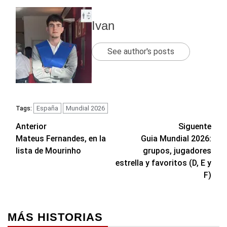
Ivan
See author's posts
España
Mundial 2026
Tags:
Navegación
Anterior
Siguente
Mateus Fernandes, en la
Guia Mundial 2026:
de
lista de Mourinho
grupos, jugadores
entradas
estrella y favoritos (D, E y
F)
MÁS HISTORIAS