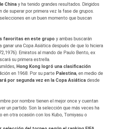
de China
y ha tenido grandes resultados. Dirigidos
n de superar por primera vez la fase de grupos.
 selecciones en un buen momento que buscan
s favoritas en este grupo
y ambas buscarán
 a ganar una Copa Asiática después de que lo hiciera
72,1976). Emiratos al mando de Paulo Bento, ex
cará su primera estrella.
umildes,
Hong Kong logró una clasificación
dición en 1968. Por su parte
Palestina
, en medio de
ará por segunda vez en la Copa Asiática
desde
ombre por nombre tienen el mejor once y cuentan
ver un partido. Son la selección que más veces ha
lo en otra ocasión con los Kubo, Tomiyasu o
r selección del torneo según el ranking FIFA