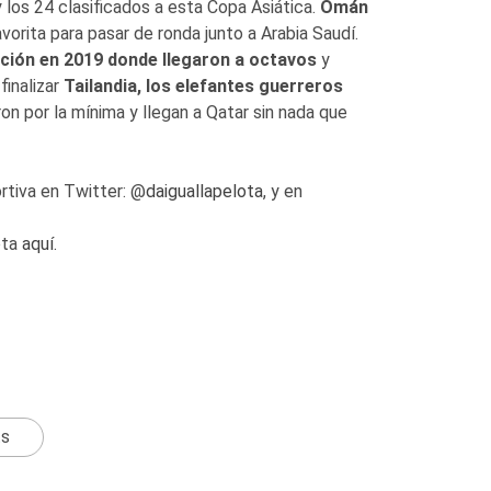
y los 24 clasificados a esta Copa Asiática.
Omán
avorita para pasar de ronda junto a Arabia Saudí.
ición en 2019 donde llegaron a octavos
y
finalizar
Tailandia, los elefantes guerreros
ron por la mínima y llegan a Qatar sin nada que
rtiva en Twitter: @
daiguallapelota
, y en
ota
aquí.
ts