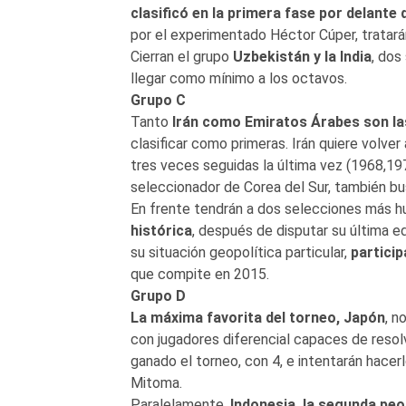
clasificó en la primera fase por delante 
por el experimentado Héctor Cúper, tratará
Cierran el grupo
Uzbekistán y la India
, dos
llegar como mínimo a los octavos.
Grupo C
Tanto
Irán como Emiratos Árabes son la
clasificar como primeras. Irán quiere volver
tres veces seguidas la última vez (1968,19
seleccionador de Corea del Sur, también bus
En frente tendrán a dos selecciones más h
histórica
, después de disputar su última e
su situación geopolítica particular,
particip
que compite en 2015.
Grupo D
La máxima favorita del torneo, Japón
, n
con jugadores diferencial capaces de resol
ganado el torneo, con 4, e intentarán hacer
Mitoma.
Paralelamente,
Indonesia, la segunda peo