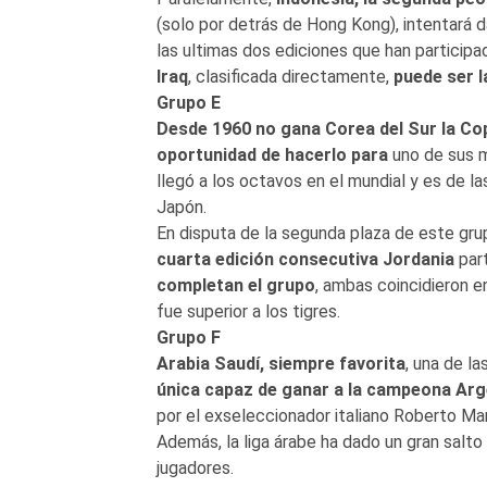
(solo por detrás de Hong Kong), intentará d
las ultimas dos ediciones que han participado
Iraq
, clasificada directamente,
puede ser l
Grupo E
Desde 1960 no gana Corea del Sur la Co
oportunidad de hacerlo para
uno de sus m
llegó a los octavos en el mundial y es de la
Japón.
En disputa de la segunda plaza de este grup
cuarta edición consecutiva Jordania
part
completan el grupo
, ambas coincidieron en
fue superior a los tigres.
Grupo F
Arabia Saudí, siempre favorita
, una de l
única capaz de ganar a la campeona Arg
por el exseleccionador italiano Roberto Ma
Además, la liga árabe ha dado un gran salto d
jugadores.