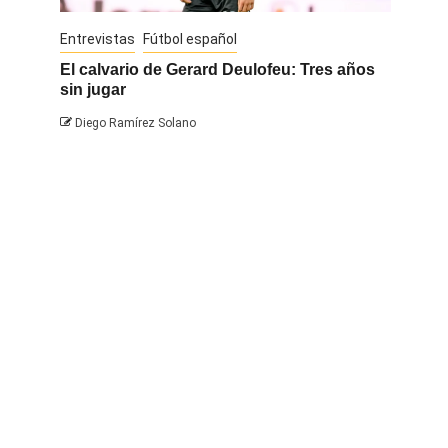
Entrevistas
Fútbol español
Entrevis
El calvario de Gerard Deulofeu: Tres años
Javi Na
sin jugar
Diego 
Diego Ramírez Solano