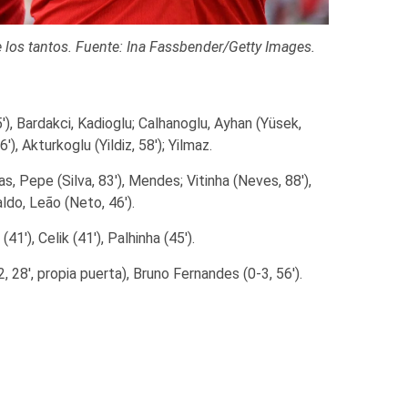
los tantos. Fuente: Ina Fassbender/Getty Images.
75′), Bardakci, Kadioglu; Calhanoglu, Ayhan (Yüsek,
′), Akturkoglu (Yildiz, 58′); Yilmaz.
s, Pepe (Silva, 83′), Mendes; Vitinha (Neves, 88′),
ldo, Leão (Neto, 46′).
(41′), Celik (41′), Palhinha (45′).
2, 28′, propia puerta), Bruno Fernandes (0-3, 56′).