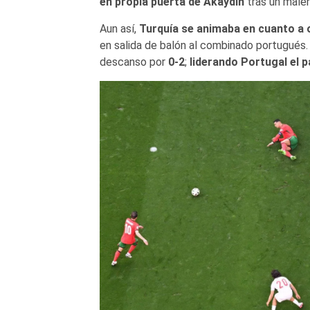
en propia puerta de Akaydin
tras un malen
Aun así,
Turquía se animaba en cuanto a
en salida de balón al combinado portugués. 
descanso por
0-2
;
liderando Portugal el p