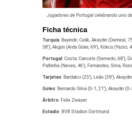
Jugadores de Portugal celebrando uno de 
Ficha técnica
Turquía
: Bayindir; Celik, Akaydin (Demiral, 
58′); Akgün (Arda Güler, 69′), Kökcü (Yazici, 46
Portugal
: Costa; Cancelo (Semedo, 68′), Dia
Palhinha (Neves, 46′), Fernandes; Silva, Rona
Tarjetas
: Bardakci (25′), Leão (39′), Akaydin 
Goles
: Bernardo Silva (0-1, 21′), Akaydin (0-
Árbitro
: Felix Zwayer.
Estadio
: BVB Stadion Dortmund.