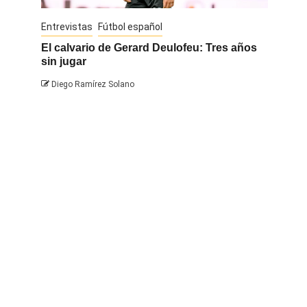
Entrevistas
Fútbol español
Entrevis
El calvario de Gerard Deulofeu: Tres años
Javi Na
sin jugar
Diego 
Diego Ramírez Solano