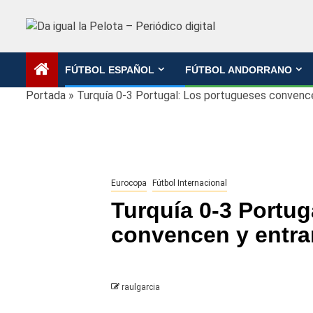
Saltar
al
contenido
FÚTBOL ESPAÑOL
FÚTBOL ANDORRANO
Portada
»
Turquía 0-3 Portugal: Los portugueses convenc
Eurocopa
Fútbol Internacional
Turquía 0-3 Portu
convencen y entra
raulgarcia