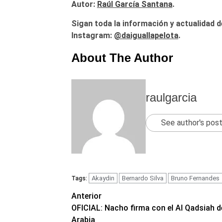
Autor:
Raúl García Santana
.
Sigan toda la información y actualidad d
Instagram:
@daiguallapelota
.
About The Author
raulgarcia
See author's pos
Akaydin
Bernardo Silva
Bruno Fernandes
Tags:
Navegación
Anterior
OFICIAL: Nacho firma con el Al Qadsiah d
de
Arabia