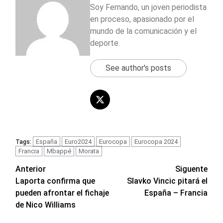
Soy Fernando, un joven periodista
en proceso, apasionado por el
mundo de la comunicación y el
deporte.
See author's posts
España
Euro2024
Eurocopa
Eurocopa 2024
Tags:
Francia
Mbappé
Morata
Navegación
Anterior
Siguente
Laporta confirma que
Slavko Vincic pitará el
de
pueden afrontar el fichaje
España – Francia
entradas
de Nico Williams