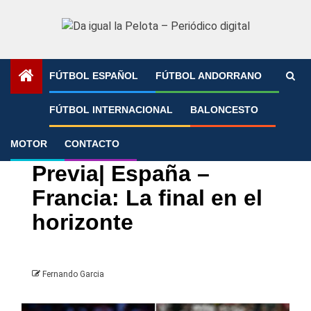
Saltar
al
contenido
FÚTBOL ESPAÑOL
FÚTBOL ANDORRANO
Portada
»
Previa| España – Francia: La final en el horizonte
FÚTBOL INTERNACIONAL
BALONCESTO
MOTOR
CONTACTO
Eurocopa
Selección española
Previa| España –
Francia: La final en el
horizonte
Fernando Garcia