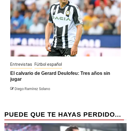
Entrevistas
Fútbol español
Entre
El calvario de Gerard Deulofeu: Tres años sin
Javi
jugar
Die
Diego Ramírez Solano
PUEDE QUE TE HAYAS PERDIDO...