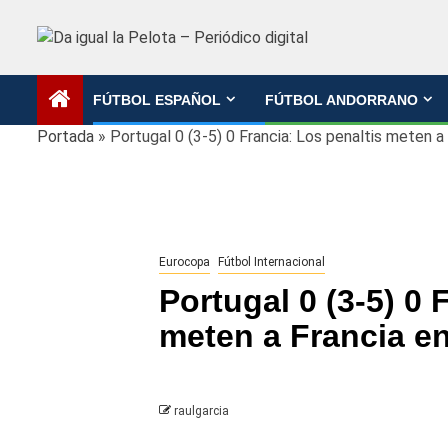
Saltar
al
contenido
FÚTBOL ESPAÑOL
FÚTBOL ANDORRANO
Portada
»
Portugal 0 (3-5) 0 Francia: Los penaltis meten a
Eurocopa
Fútbol Internacional
Portugal 0 (3-5) 0 
meten a Francia en
raulgarcia