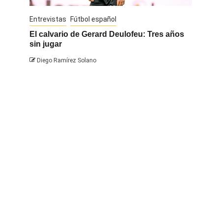
Entrevistas
Fútbol español
Entrevis
El calvario de Gerard Deulofeu: Tres años
Javi Na
sin jugar
Diego 
Diego Ramírez Solano