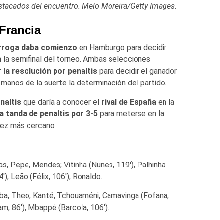
stacados del encuentro. Melo Moreira/Getty Images.
 Francia
rroga daba comienzo
en Hamburgo para decidir
 la semifinal del torneo. Ambas selecciones
la resolución por penaltis
para decidir el ganador
manos de la suerte la determinación del partido.
naltis
que daría a conocer el
rival de España
en la
a tanda de penaltis por 3-5
para meterse en la
 vez más cercano.
as, Pepe, Mendes; Vitinha (Nunes, 119′), Palhinha
′), Leão (Félix, 106′); Ronaldo.
iba, Theo; Kanté, Tchouaméni, Camavinga (Fofana,
am, 86′), Mbappé (Barcola, 106′).