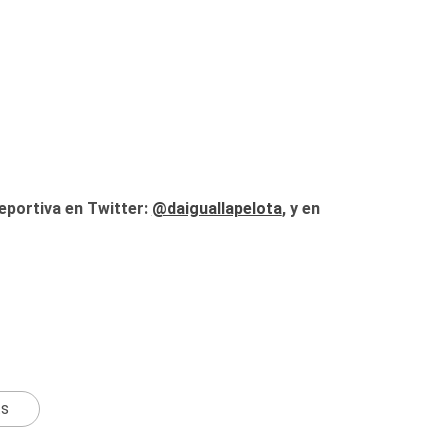
eportiva en Twitter:
@daiguallapelota
, y en
ts