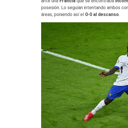
ante una
Francia
que se encontraba
incó
posesión. Lo seguían intentando ambos conju
áreas, poniendo así el
0-0 al descanso
.