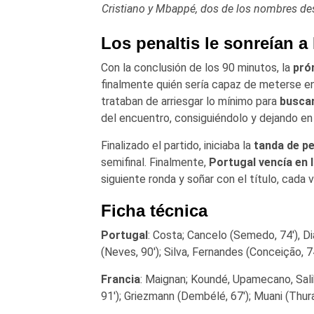
Cristiano y Mbappé, dos de los nombres de
Los penaltis le sonreían a
Con la conclusión de los 90 minutos, la
pró
finalmente quién sería capaz de meterse en
trataban de arriesgar lo mínimo para
buscar 
del encuentro, consiguiéndolo y dejando en 
Finalizado el partido, iniciaba la
tanda de pe
semifinal. Finalmente,
Portugal vencía en l
siguiente ronda y soñar con el título, cada
Ficha técnica
Portugal
: Costa; Cancelo (Semedo, 74′), Di
(Neves, 90′); Silva, Fernandes (Conceição, 74
Francia
: Maignan; Koundé, Upamecano, Sal
91′); Griezmann (Dembélé, 67′); Muani (Thur