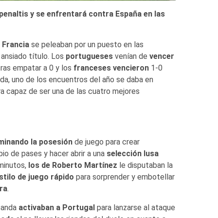
penaltis y se enfrentará contra España en las
y
Francia
se peleaban por un puesto en las
 ansiado título. Los
portugueses
venían de
vencer
ras empatar a 0 y los
franceses
vencieron
1-0
uda, uno de los encuentros del año se daba en
 capaz de ser una de las cuatro mejores
minando la posesión
de juego para crear
io de pases y hacer abrir a una
selección lusa
minutos,
los de Roberto Martínez
le disputaban la
stilo de juego rápido
para sorprender y embotellar
tra
.
banda
activaban a Portugal
para lanzarse al ataque