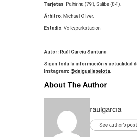
Tarjetas
: Palhinha (79′), Saliba (84′).
Árbitro
: Michael Oliver.
Estadio
: Volksparkstadion.
Autor:
Raúl García Santana
.
Sigan toda la información y actualidad d
Instagram:
@daiguallapelota
.
About The Author
raulgarcia
See author's pos