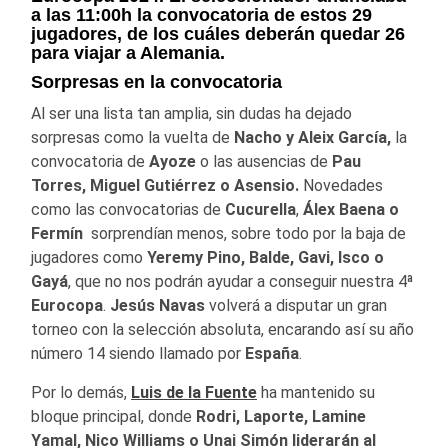
a las 11:00h la convocatoria de estos 29
jugadores, de los cuáles deberán quedar 26
para viajar a Alemania.
Sorpresas en la convocatoria
Al ser una lista tan amplia, sin dudas ha dejado
sorpresas como la vuelta de
Nacho y Aleix García,
la
convocatoria de
Ayoze
o las ausencias de
Pau
Torres,
Miguel Gutiérrez o Asensio.
Novedades
como las convocatorias de
Cucurella
,
Álex Baena o
Fermín
sorprendían menos, sobre todo por la baja de
jugadores como
Yeremy Pino, Balde, Gavi, Isco o
Gayá
, que no nos podrán ayudar a conseguir nuestra 4ª
Eurocopa
.
Jesús Navas
volverá a disputar un gran
torneo con la selección absoluta, encarando así su año
número 14 siendo llamado por
España
.
Por lo demás,
Luis de la Fuente
ha mantenido su
bloque principal, donde
Rodri, Laporte, Lamine
Yamal, Nico Williams o Unai Simón liderarán al