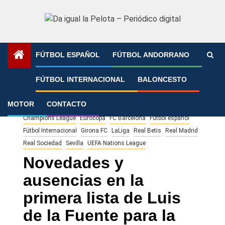
Saltar
al
contenido
FÚTBOL ESPAÑOL
FÚTBOL ANDORRANO
Portada
»
Novedades y ausencias en la primera lista de
FÚTBOL INTERNACIONAL
BALONCESTO
Luis de la Fuente para la Eurocopa
MOTOR
CONTACTO
Champions League
Eurocopa
FC Barcelona
Fútbol español
Fútbol Internacional
Girona FC
LaLiga
Real Betis
Real Madrid
Real Sociedad
Sevilla
UEFA Nations League
Novedades y
ausencias en la
primera lista de Luis
de la Fuente para la