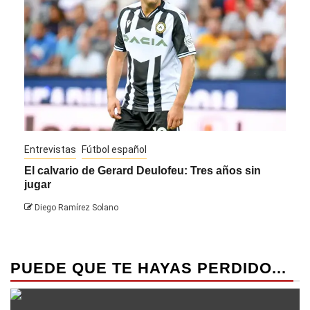
Entrevistas
Fútbol español
Entre
El calvario de Gerard Deulofeu: Tres años sin
Javi
jugar
Die
Diego Ramírez Solano
PUEDE QUE TE HAYAS PERDIDO...