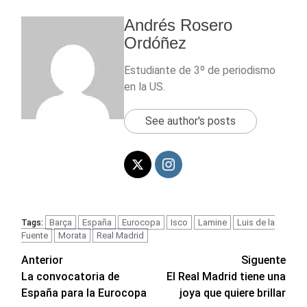
Andrés Rosero
Ordóñez
Estudiante de 3º de periodismo
en la US.
See author's posts
Barça
España
Eurocopa
Isco
Lamine
Luis de la
Tags:
Fuente
Morata
Real Madrid
Navegación
Anterior
Siguente
La convocatoria de
El Real Madrid tiene una
de
España para la Eurocopa
joya que quiere brillar