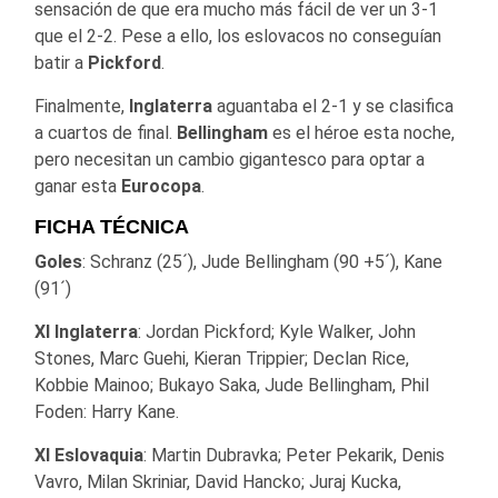
sensación de que era mucho más fácil de ver un 3-1
que el 2-2. Pese a ello, los eslovacos no conseguían
batir a
Pickford
.
Finalmente,
Inglaterra
aguantaba el 2-1 y se clasifica
a cuartos de final.
Bellingham
es el héroe esta noche,
pero necesitan un cambio gigantesco para optar a
ganar esta
Eurocopa
.
FICHA TÉCNICA
Goles
: Schranz (25´), Jude Bellingham (90 +5´), Kane
(91´)
XI Inglaterra
: Jordan Pickford; Kyle Walker, John
Stones, Marc Guehi, Kieran Trippier; Declan Rice,
Kobbie Mainoo; Bukayo Saka, Jude Bellingham, Phil
Foden: Harry Kane.
XI Eslovaquia
: Martin Dubravka; Peter Pekarik, Denis
Vavro, Milan Skriniar, David Hancko; Juraj Kucka,