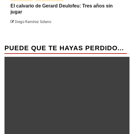
El calvario de Gerard Deulofeu: Tres años sin
Javi
jugar
Die
Diego Ramírez Solano
PUEDE QUE TE HAYAS PERDIDO...