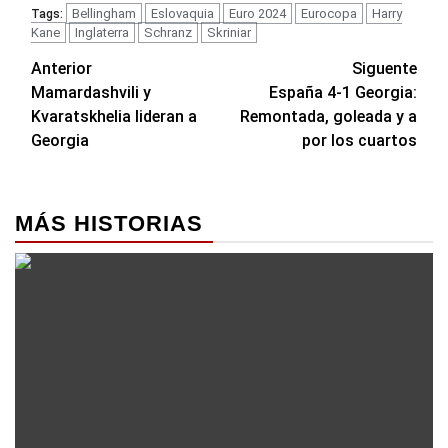
Bellingham
Eslovaquia
Euro 2024
Eurocopa
Harry
Tags:
Kane
Inglaterra
Schranz
Skriniar
Navegación
Anterior
Siguente
Mamardashvili y
España 4-1 Georgia:
de
Kvaratskhelia lideran a
Remontada, goleada y a
entradas
Georgia
por los cuartos
MÁS HISTORIAS