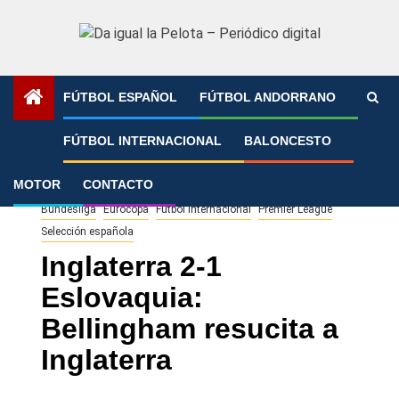
Saltar
al
contenido
FÚTBOL ESPAÑOL
FÚTBOL ANDORRANO
Portada
»
Inglaterra 2-1 Eslovaquia: Bellingham resucita a
FÚTBOL INTERNACIONAL
BALONCESTO
Inglaterra
MOTOR
CONTACTO
Bundesliga
Eurocopa
Fútbol Internacional
Premier League
Selección española
Inglaterra 2-1
Eslovaquia:
Bellingham resucita a
Inglaterra