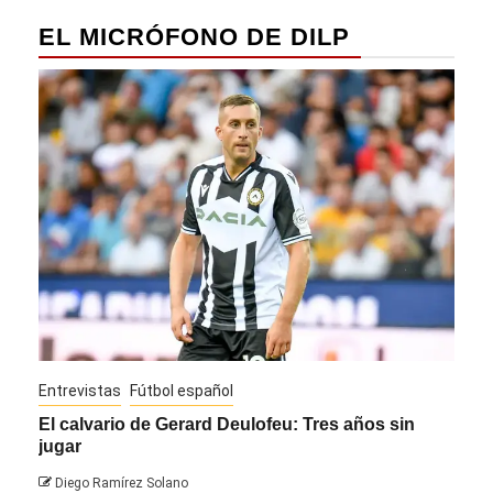
EL MICRÓFONO DE DILP
Entrevistas
Fútbol español
Entre
El calvario de Gerard Deulofeu: Tres años sin
Javi
jugar
Die
Diego Ramírez Solano