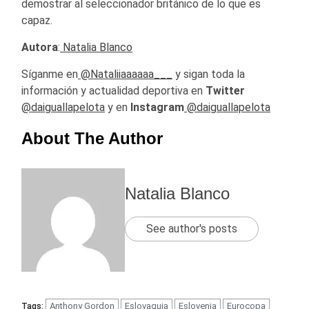
demostrar al seleccionador británico de lo que es
capaz.
Autora
:
Natalia Blanco
Síganme en
@Nataliiaaaaaa___
y sigan toda la
información y actualidad deportiva en
Twitter
@daiguallapelota
y en
Instagram
@daiguallapelota
About The Author
Natalia Blanco
See author's posts
Anthony Gordon
Eslovaquia
Eslovenia
Eurocopa
Tags: