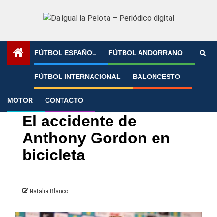
Saltar
al
contenido
FÚTBOL ESPAÑOL
FÚTBOL ANDORRANO
Portada
»
El accidente de Anthony Gordon en bicicleta
FÚTBOL INTERNACIONAL
BALONCESTO
MOTOR
CONTACTO
Eurocopa
Premier League
El accidente de
Anthony Gordon en
bicicleta
Natalia Blanco