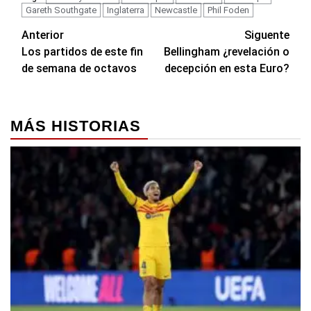
Gareth Southgate
Inglaterra
Newcastle
Phil Foden
Navegación
Anterior
Siguente
Los partidos de este fin
Bellingham ¿revelación o
de
de semana de octavos
decepción en esta Euro?
entradas
MÁS HISTORIAS