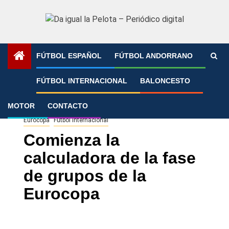
Saltar
al
contenido
FÚTBOL ESPAÑOL
FÚTBOL ANDORRANO
Portada
»
Comienza la calculadora de la fase de grupos de
FÚTBOL INTERNACIONAL
BALONCESTO
la Eurocopa
MOTOR
CONTACTO
Eurocopa
Fútbol Internacional
Comienza la
calculadora de la fase
de grupos de la
Eurocopa