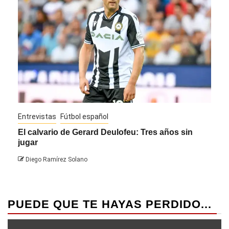
Entrevistas
Fútbol español
Entre
El calvario de Gerard Deulofeu: Tres años sin
Javi
jugar
Die
Diego Ramírez Solano
PUEDE QUE TE HAYAS PERDIDO...