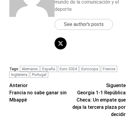
mundo de la comunicación y el
deporte.
See author's posts
Alemania
España
Euro 2024
Eurocopa
Francia
Tags:
Inglaterra
Portugal
Navegación
Anterior
Siguente
Francia no sabe ganar sin
Georgia 1-1 República
de
Mbappé
Checa: Un empate que
entradas
deja la tercera plaza por
decidir