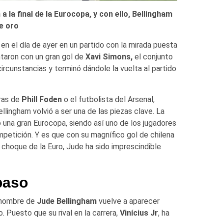
a la final de la Eurocopa, y con ello, Bellingham
de oro
 en el día de ayer en un partido con la mirada puesta
ntaron con un gran gol de
Xavi Simons,
el conjunto
ircunstancias y terminó dándole la vuelta al partido
uras de
Phill Foden
o el futbolista del Arsenal,
llingham volvió a ser una de las piezas clave. La
na gran Eurocopa, siendo así uno de los jugadores
petición. Y es que con su magnífico gol de chilena
r choque de la Euro, Jude ha sido imprescindible
paso
l nombre de
Jude Bellingham
vuelve a aparecer
. Puesto que su rival en la carrera,
Vinícius Jr
, ha