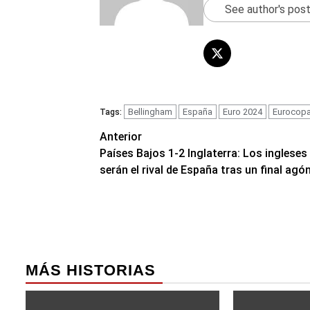
See author's pos
Bellingham
España
Euro 2024
Eurocop
Tags:
Navegación
Anterior
Países Bajos 1-2 Inglaterra: Los ingleses
de
serán el rival de España tras un final agó
entradas
MÁS HISTORIAS