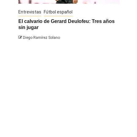
Entrevistas
Fútbol español
Entrevis
El calvario de Gerard Deulofeu: Tres años
Javi Na
sin jugar
Diego 
Diego Ramírez Solano