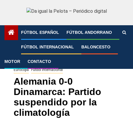
Saltar
al
contenido
FÚTBOL ESPAÑOL
FÚTBOL ANDORRANO
Portada
»
Alemania 0-0 Dinamarca: Partido suspendido por
FÚTBOL INTERNACIONAL
BALONCESTO
la climatología
MOTOR
CONTACTO
Eurocopa
Fútbol Internacional
Alemania 0-0
Dinamarca: Partido
suspendido por la
climatología