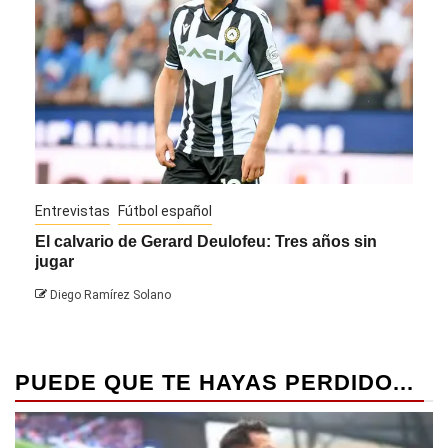
Entrevistas
Fútbol español
Entre
El calvario de Gerard Deulofeu: Tres años sin
Javi
jugar
Die
Diego Ramírez Solano
PUEDE QUE TE HAYAS PERDIDO...