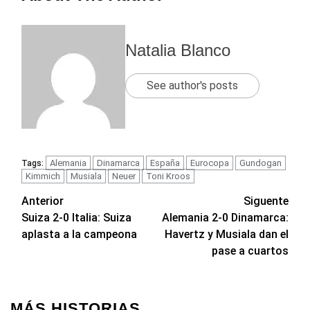
Natalia Blanco
See author's posts
Alemania
Dinamarca
España
Eurocopa
Gundogan
Tags:
Kimmich
Musiala
Neuer
Toni Kroos
Navegación
Anterior
Siguente
Suiza 2-0 Italia: Suiza
Alemania 2-0 Dinamarca:
de
aplasta a la campeona
Havertz y Musiala dan el
entradas
pase a cuartos
MÁS HISTORIAS