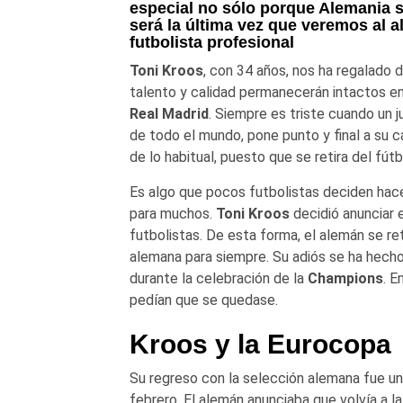
especial no sólo porque Alemania se
será la última vez que veremos al 
futbolista profesional
Toni Kroos
, con 34 años, nos ha regalado
talento y calidad permanecerán intactos en
Real Madrid
. Siempre es triste cuando un 
de todo el mundo, pone punto y final a su ca
de lo habitual, puesto que se retira del fútb
Es algo que pocos futbolistas deciden hac
para muchos.
Toni Kroos
decidió anunciar
futbolistas. De esta forma, el alemán se re
alemana para siempre. Su adiós se ha hecho
durante la celebración de la
Champions
. E
pedían que se quedase.
Kroos y la Eurocopa
Su regreso con la selección alemana fue un
febrero. El alemán anunciaba que volvía a 