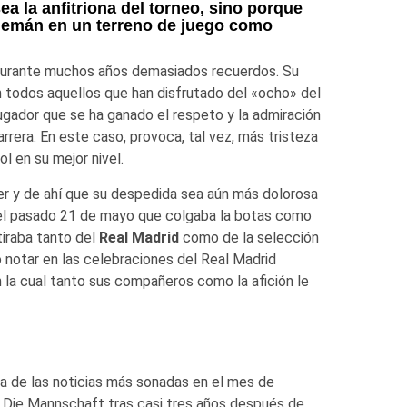
a la anfitriona del torneo, sino porque
alemán en un terreno de juego como
 durante muchos años demasiados recuerdos. Su
 todos aquellos que han disfrutado del «ocho» del
jugador que se ha ganado el respeto y la admiración
rrera. En este caso, provoca, tal vez, más tristeza
ol en su mejor nivel.
er y de ahí que su despedida sea aún más dolorosa
 el pasado 21 de mayo que colgaba la botas como
tiraba tanto del
Real Madrid
como de la selección
 notar en las celebraciones del Real Madrid
n la cual tanto sus compañeros como la afición le
a de las noticias más sonadas en el mes de
la Die Mannschaft tras casi tres años después de