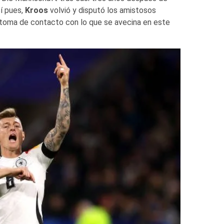
sí pues,
Kroos
volvió y disputó los amistosos
 toma de contacto con lo que se avecina en este