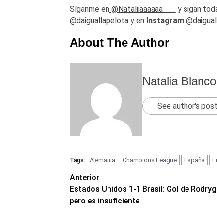
Síganme en
@Nataliiaaaaaa___
y sigan toda
@daiguallapelota
y en
Instagram
@daigual
About The Author
Natalia Blanco
See author's pos
Alemania
Champions League
España
E
Tags:
Navegación
Anterior
Estados Unidos 1-1 Brasil: Gol de Rodryg
de
pero es insuficiente
entradas