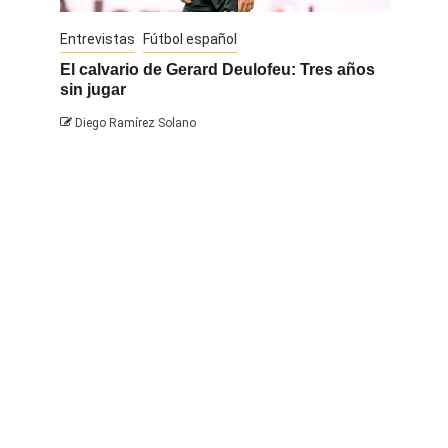
Entrevistas
Fútbol español
Entrevis
El calvario de Gerard Deulofeu: Tres años
Javi Na
sin jugar
Diego 
Diego Ramírez Solano