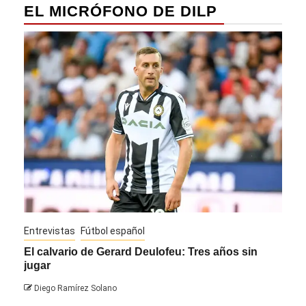
EL MICRÓFONO DE DILP
Entrevistas
Fútbol español
Entre
El calvario de Gerard Deulofeu: Tres años sin
Javi
jugar
Die
Diego Ramírez Solano