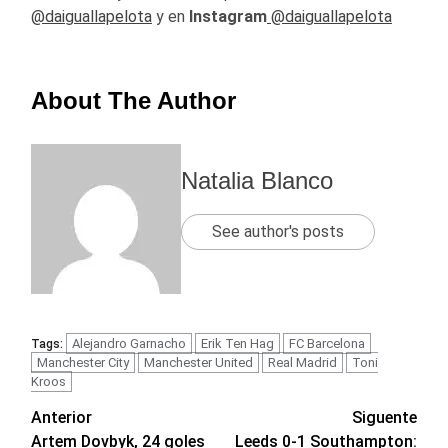
@daiguallapelota
y en
Instagram
@daiguallapelota
About The Author
Natalia Blanco
See author's posts
Alejandro Garnacho
Erik Ten Hag
FC Barcelona
Tags:
Manchester City
Manchester United
Real Madrid
Toni
Kroos
Navegación
Anterior
Siguente
Artem Dovbyk, 24 goles
Leeds 0-1 Southampton: