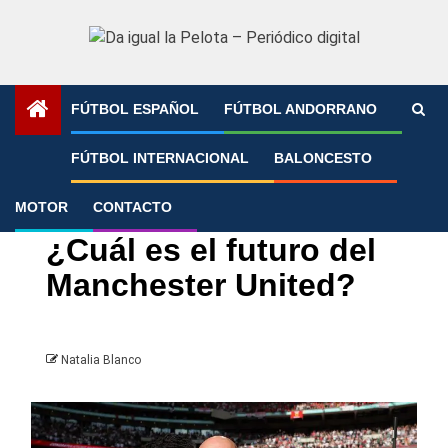
Saltar
al
contenido
FÚTBOL ESPAÑOL
FÚTBOL ANDORRANO
Portada
»
¿Cuál es el futuro del Manchester United?
FÚTBOL INTERNACIONAL
BALONCESTO
MOTOR
CONTACTO
Fa Cup
Fútbol Internacional
Premier League
¿Cuál es el futuro del
Manchester United?
Natalia Blanco