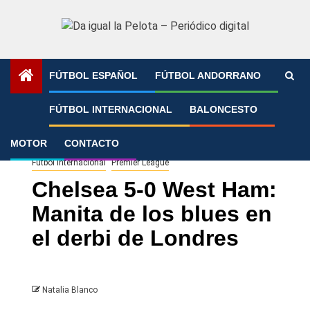
Saltar
al
contenido
FÚTBOL ESPAÑOL
FÚTBOL ANDORRANO
Portada
»
Chelsea 5-0 West Ham: Manita de los blues en el
FÚTBOL INTERNACIONAL
BALONCESTO
derbi de Londres
MOTOR
CONTACTO
Fútbol Internacional
Premier League
Chelsea 5-0 West Ham:
Manita de los blues en
el derbi de Londres
Natalia Blanco