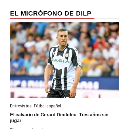
EL MICRÓFONO DE DILP
Entrevistas
Fútbol español
Entre
El calvario de Gerard Deulofeu: Tres años sin
Javi
jugar
Die