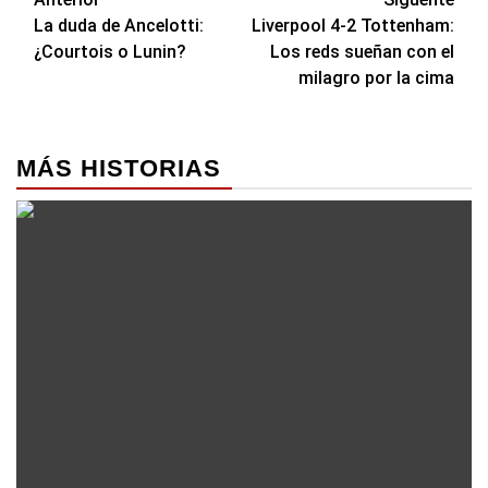
Navegación
La duda de Ancelotti:
Liverpool 4-2 Tottenham:
de
¿Courtois o Lunin?
Los reds sueñan con el
entradas
milagro por la cima
MÁS HISTORIAS