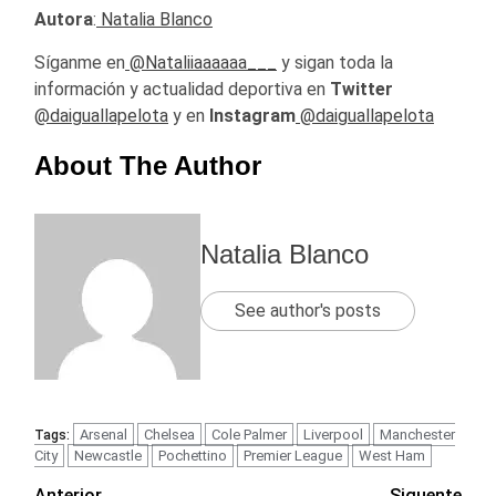
Autora
:
Natalia Blanco
Síganme en
@Nataliiaaaaaa___
y sigan toda la
información y actualidad deportiva en
Twitter
@daiguallapelota
y en
Instagram
@daiguallapelota
About The Author
Natalia Blanco
See author's posts
Arsenal
Chelsea
Cole Palmer
Liverpool
Manchester
Tags:
City
Newcastle
Pochettino
Premier League
West Ham
Anterior
Siguente