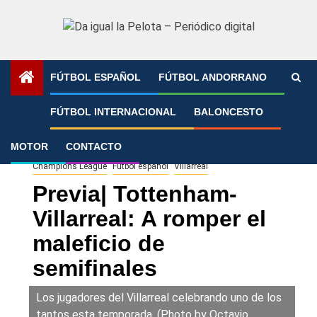
Saltar
al
contenido
FÚTBOL ESPAÑOL
FÚTBOL ANDORRANO
Portada
»
Previa| Tottenham-Villarreal: A romper el
FÚTBOL INTERNACIONAL
BALONCESTO
maleficio de semifinales
MOTOR
CONTACTO
Champions League
Fútbol español
Villarreal
Previa| Tottenham-
Villarreal: A romper el
maleficio de
semifinales
Los jugadores del Villarreal celebrando uno de los
tantos esta temporada. (Photo by Octavio