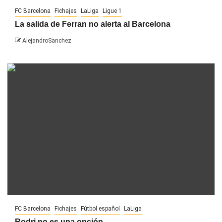
FC Barcelona
Fichajes
LaLiga
Ligue 1
La salida de Ferran no alerta al Barcelona
AlejandroSanchez
FC Barcelona
Fichajes
Fútbol español
LaLiga
Rodri no es una opción