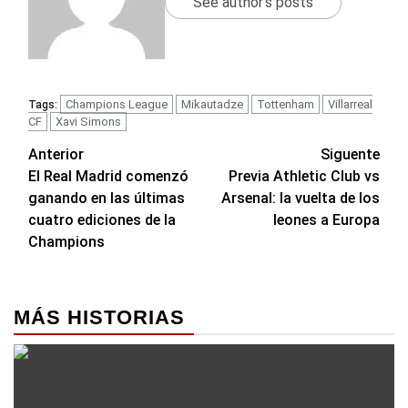
See author's posts
Champions League
Mikautadze
Tottenham
Villarreal
Tags:
CF
Xavi Simons
Navegación
Anterior
Siguente
El Real Madrid comenzó
Previa Athletic Club vs
de
ganando en las últimas
Arsenal: la vuelta de los
entradas
cuatro ediciones de la
leones a Europa
Champions
MÁS HISTORIAS