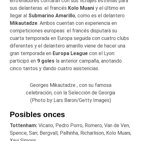
entrenadores contarán con sus fichajes estrellas para
sus delanteras: el francés
Kolo Muani
y el último en
llegar al
Submarino Amarillo
, como es el delantero
Mikautadze
. Ambos cuentan con experiencia en
competiciones europeas: el francés disputará su
cuarta temporada en Europa seguida con cuatro clubs
diferentes y el delantero amarillo viene de hacer una
gran temporada en
Europa League
con el Lyon:
participó en
9 goles
la anterior campaña, anotando
cinco tantos y dando cuatro asistencias.
Georges Mikautadze , con su famosa
celebración, con la Selección de Georgia
(Photo by Lars Baron/Getty Images)
Posibles onces
Tottenham:
Vicario, Pedro Porro, Romero, Van de Ven,
Spence, Sarr, Bergvall, Palhinha, Richarlison, Kolo Muani,
Xavi Simons.