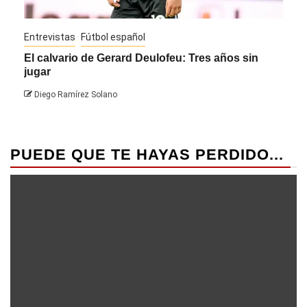
Entrevistas
Fútbol español
Entre
El calvario de Gerard Deulofeu: Tres años sin
Javi
jugar
Die
Diego Ramírez Solano
PUEDE QUE TE HAYAS PERDIDO...