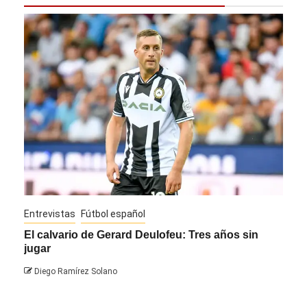
Entrevistas
Fútbol español
Entre
El calvario de Gerard Deulofeu: Tres años sin
Javi
jugar
Die
Diego Ramírez Solano