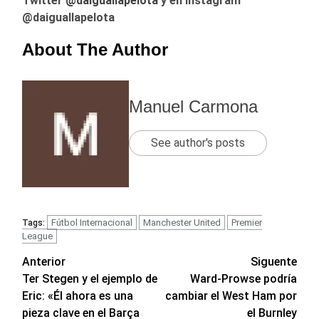
Twitter
@daiguallapelota
y en Instagram
@daiguallapelota
About The Author
Manuel Carmona
See author's posts
Fútbol Internacional
Manchester United
Premier
Tags:
League
Navegación
Anterior
Siguente
Ter Stegen y el ejemplo de
Ward-Prowse podría
de
Eric: «Él ahora es una
cambiar el West Ham por
entradas
pieza clave en el Barça
el Burnley