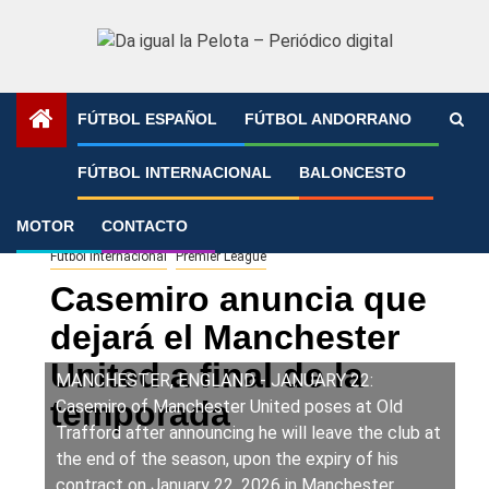
Saltar
al
contenido
FÚTBOL ESPAÑOL
FÚTBOL ANDORRANO
Portada
»
Casemiro anuncia que dejará el Manchester
FÚTBOL INTERNACIONAL
BALONCESTO
United a final de la temporada
MOTOR
CONTACTO
Fútbol Internacional
Premier League
Casemiro anuncia que
dejará el Manchester
United a final de la
MANCHESTER, ENGLAND - JANUARY 22:
temporada
Casemiro of Manchester United poses at Old
Trafford after announcing he will leave the club at
the end of the season, upon the expiry of his
contract on January 22, 2026 in Manchester,