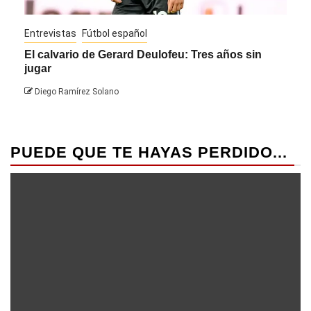
Entrevistas
Fútbol español
Entre
El calvario de Gerard Deulofeu: Tres años sin
Javi
jugar
Die
Diego Ramírez Solano
PUEDE QUE TE HAYAS PERDIDO...