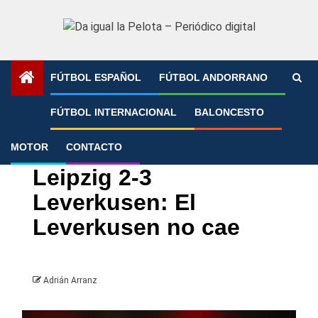
Saltar
al
contenido
FÚTBOL ESPAÑOL
FÚTBOL ANDORRANO
Portada
»
Leipzig 2-3 Leverkusen: El Leverkusen no cae
FÚTBOL INTERNACIONAL
BALONCESTO
MOTOR
CONTACTO
Bundesliga
Fútbol Internacional
Leipzig 2-3
Leverkusen: El
Leverkusen no cae
Adrián Arranz