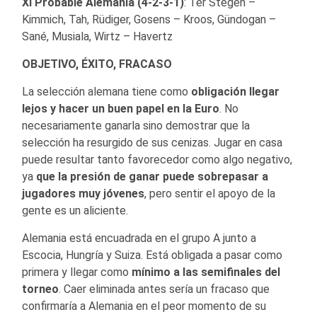
XI Probable Alemania (4-2-3-1)
: Ter Stegen –
Kimmich, Tah, Rüdiger, Gosens – Kroos, Gündogan –
Sané, Musiala, Wirtz – Havertz
OBJETIVO, ÉXITO, FRACASO
La selección alemana tiene como
obligación llegar
lejos y hacer un buen papel en la Euro
. No
necesariamente ganarla sino demostrar que la
selección ha resurgido de sus cenizas. Jugar en casa
puede resultar tanto favorecedor como algo negativo,
ya
que la presión de ganar puede sobrepasar a
jugadores muy jóvenes
, pero sentir el apoyo de la
gente es un aliciente.
Alemania está encuadrada en el grupo A junto a
Escocia, Hungría y Suiza. Está obligada a pasar como
primera y llegar como
mínimo a las semifinales del
torneo
. Caer eliminada antes sería un fracaso que
confirmaría a Alemania en el peor momento de su