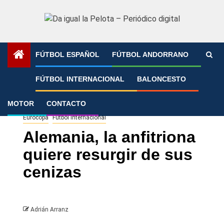
Saltar
al
contenido
FÚTBOL ESPAÑOL
FÚTBOL ANDORRANO
Portada
»
Alemania, la anfitriona quiere resurgir de sus
FÚTBOL INTERNACIONAL
BALONCESTO
cenizas
MOTOR
CONTACTO
Eurocopa
Fútbol Internacional
Alemania, la anfitriona
quiere resurgir de sus
cenizas
Adrián Arranz