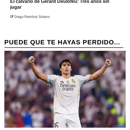
El calvario de Gerard Deulofeu: Tres años sin
Javi
jugar
Die
Diego Ramírez Solano
PUEDE QUE TE HAYAS PERDIDO...