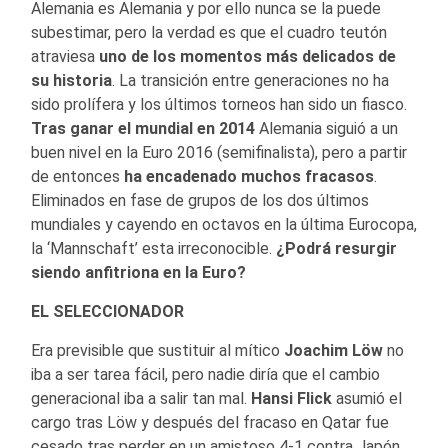
Alemania es Alemania y por ello nunca se la puede
subestimar, pero la verdad es que el cuadro teutón
atraviesa
uno de los momentos más delicados de
su historia
. La transición entre generaciones no ha
sido prolífera y los últimos torneos han sido un fiasco.
Tras ganar el mundial en 2014
Alemania siguió a un
buen nivel en la Euro 2016 (semifinalista), pero a partir
de entonces
ha encadenado muchos fracasos
.
Eliminados en fase de grupos de los dos últimos
mundiales y cayendo en octavos en la última Eurocopa,
la ‘Mannschaft’ esta irreconocible.
¿Podrá resurgir
siendo anfitriona en la Euro?
EL SELECCIONADOR
Era previsible que sustituir al mítico
Joachim Löw
no
iba a ser tarea fácil, pero nadie diría que el cambio
generacional iba a salir tan mal.
Hansi Flick
asumió el
cargo tras Löw y después del fracaso en Qatar fue
cesado tras perder en un amistoso 4-1 contra Japón.