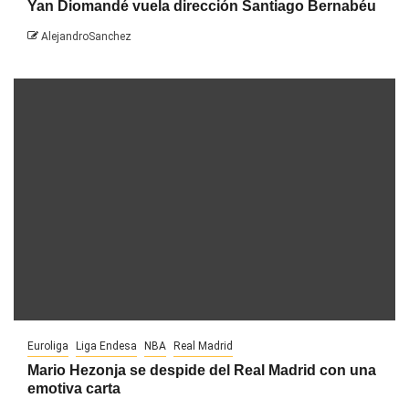
Yan Diomandé vuela dirección Santiago Bernabéu
AlejandroSanchez
Euroliga
Liga Endesa
NBA
Real Madrid
Mario Hezonja se despide del Real Madrid con una
emotiva carta