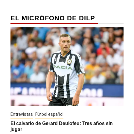
EL MICRÓFONO DE DILP
Entrevistas
Fútbol español
Entre
El calvario de Gerard Deulofeu: Tres años sin
Javi
jugar
Die