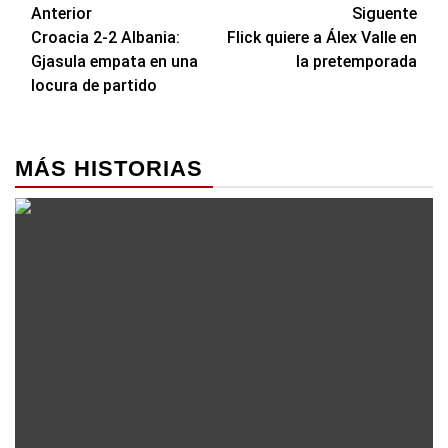
Navegación
Anterior
Siguente
Croacia 2-2 Albania:
Flick quiere a Álex Valle en
de
Gjasula empata en una
la pretemporada
entradas
locura de partido
MÁS HISTORIAS