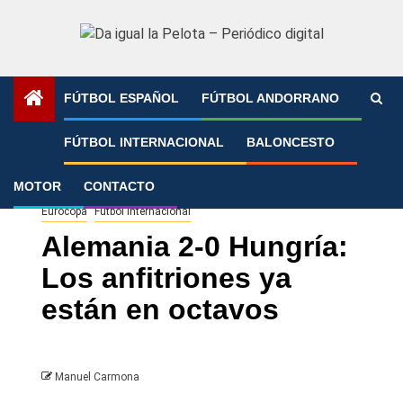
Saltar
al
contenido
FÚTBOL ESPAÑOL
FÚTBOL ANDORRANO
Portada
»
Alemania 2-0 Hungría: Los anfitriones ya están en
FÚTBOL INTERNACIONAL
BALONCESTO
octavos
MOTOR
CONTACTO
Eurocopa
Fútbol Internacional
Alemania 2-0 Hungría:
Los anfitriones ya
están en octavos
Manuel Carmona