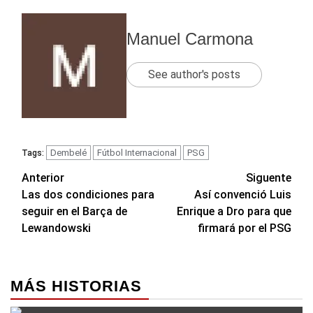
Manuel Carmona
See author's posts
Dembelé
Fútbol Internacional
PSG
Tags:
Navegación
Anterior
Siguente
Las dos condiciones para
Así convenció Luis
de
seguir en el Barça de
Enrique a Dro para que
entradas
Lewandowski
firmará por el PSG
MÁS HISTORIAS