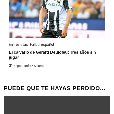
Entrevistas
Fútbol español
Entre
El calvario de Gerard Deulofeu: Tres años sin
Javi
jugar
Die
Diego Ramírez Solano
PUEDE QUE TE HAYAS PERDIDO...