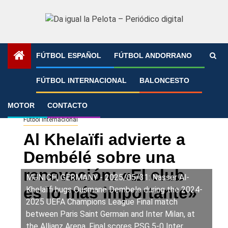
Saltar
al
contenido
FÚTBOL ESPAÑOL
FÚTBOL ANDORRANO
Portada
»
Al Khelaïfi advierte a Dembélé sobre una
FÚTBOL INTERNACIONAL
BALONCESTO
renovación: «El club es lo más importante»
MOTOR
CONTACTO
Fútbol Internacional
Al Khelaïfi advierte a
Dembélé sobre una
renovación: «El club
MUNICH, GERMANY - 2025/05/31: Nasser Al-
es lo más importante»
Khelaïfi hugs Ousmane Dembele during the 2024-
2025 UEFA Champions League Final match
between Paris Saint Germain and Inter Milan, at
the Allianz Arena. Final scores PSG 5-0 Inter.