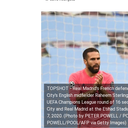
TOPSHOT - Real Madrid's French defend
City's English midfielder Raheem Sterling
UEFA Champions League round of 16 se
City and Real Madrid at the Etihad Stad
7, 2020. (Photo by PETER POWELL / P
POWELL/POOL/AFP via Getty Images)