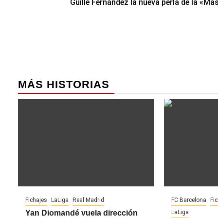
Guille Fernández la nueva perla de la «Ma
de
entradas
MÁS HISTORIAS
Fichajes
LaLiga
Real Madrid
FC Barcelona
Fi
Yan Diomandé vuela dirección
LaLiga