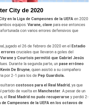
er City de 2020
ity en la Liga de Campeones de la UEFA
en 2020
a ambos equipos.
Varane, clave
para ese entonces
safortunada con varios errores defensivos que
nal, jugado el 26 de febrero de 2020 en el
Estadio
 errores
cruciales que llevaron a goles del
Varane y Courtois permitió que Gabriel Jesús
blues. Durante la segunda parte, un
pase erróneo
r
Kevin De Bruyne
, quien asistió a su compañero
ria por 2-1 para los de
Pep Guardiola.
esultaron
costosos para el Real Madrid
, ya que
l partido de vuelta en
Manchester
. A pesar de un
a, el
Real Madrid no pudo recuperarse
y perdió 2-
ga de Campeones de la UEFA en los octavos de