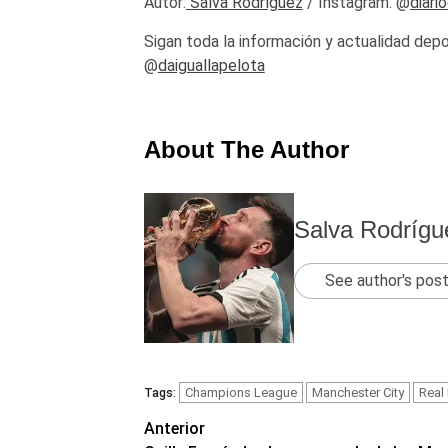
Autor:
Salva Rodríguez
/ Instagram: @
diari
Sigan toda la información y actualidad depo
@
daiguallapelota
About The Author
Salva Rodrígu
See author's pos
Champions League
Manchester City
Real
Tags:
Navegación
Anterior