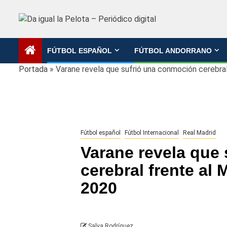
Saltar
al
contenido
FÚTBOL ESPAÑOL
FÚTBOL ANDORRANO
Portada
»
Varane revela que sufrió una conmoción cerebra
Fútbol español
Fútbol Internacional
Real Madrid
Varane revela que
cerebral frente al
2020
Salva Rodríguez