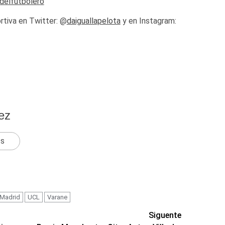
odelfutbolero
rtiva en Twitter: @
daiguallapelota
y en Instagram:
ez
ts
 Madrid
UCL
Varane
Siguente