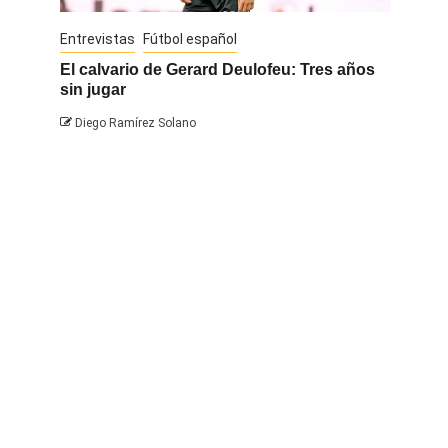
Entrevistas
Fútbol español
Entrevis
El calvario de Gerard Deulofeu: Tres años
Javi Na
sin jugar
Diego 
Diego Ramírez Solano